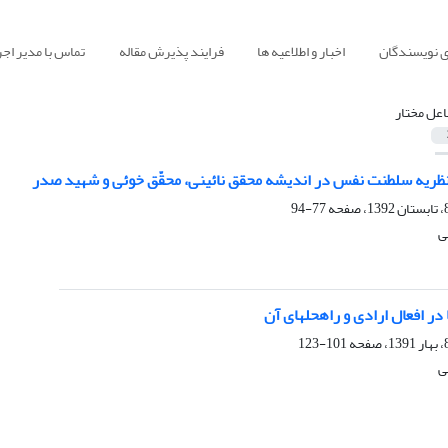
ی نویسندگان
اخبار و اطلاعیه ها
فرایند پذیرش مقاله
تماس با مدیر اجر
اعل مختار
ظریه سلطنت نفس در اندیشه محقق نائینی، محقّق خوئی و شهید صدر
77-94
ی
ر افعال ارادی و راه‏حل‏های آن
101-123
ی