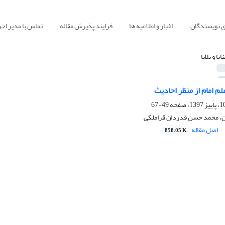
ی نویسندگان
اخبار و اطلاعیه ها
فرایند پذیرش مقاله
تماس با مدیر اجر
ایا و بلایا
م امام از منظر احادیث
49-67
، محمد حسن قدردان قراملکی
اصل مقاله
858.05 K