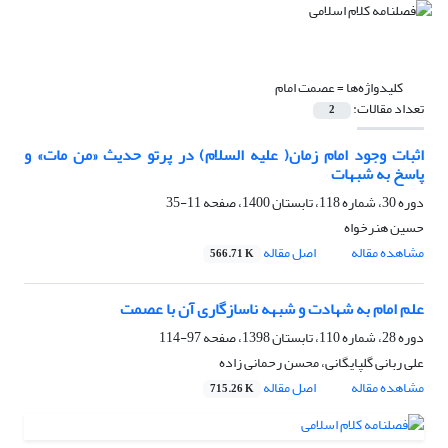
کلیدواژه‌ها =
عصمت امام
تعداد مقالات:
2
اثبات وجود امام زمان( علیه السلام) در پرتو حدیث «من مات» و
پاسخ به شبهات
دوره 30، شماره 118، تابستان 1400، صفحه
11-35
حسین هنرخواه
مشاهده مقاله
اصل مقاله
566.71 K
علم امام به شهادت و شبهه ناسازگاری آن با عصمت
دوره 28، شماره 110، تابستان 1398، صفحه
97-114
علی ربانی گلپایگانی، محسن رحمانی زاده
مشاهده مقاله
اصل مقاله
715.26 K