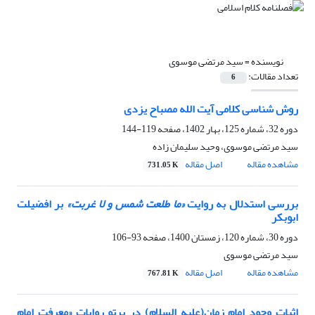
نویسنده =
سید مرتضی موسوی
تعداد مقالات:
6
روش شناسی کلامی آیت الله مصباح یزدی
دوره 32، شماره 125، بهار 1402، صفحه
119-144
سید مرتضی موسوی، وحید سلیمان زاده
مشاهده مقاله
اصل مقاله
731.05 K
بررسی استدلال به روایت
«ما طلعت شمس و لا غربت»
بر افضیلت
ابوبکر
دوره 30، شماره 120، زمستان 1400، صفحه
93-106
سید مرتضی موسوی
مشاهده مقاله
اصل مقاله
767.81 K
اثبات وجود امام زمان(علیه السلام) در پرتو روایات «معرفت امام