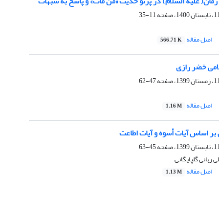
 زمان( علیه السلام) در پرتو حدیث «من مات» و پاسخ به شبهات
11-35
اصل مقاله
566.71 K
می خضر رازی
47-62
اصل مقاله
1.16 M
بر اساس آیات أسوه و آیات اطاعت
45-63
 ربانی گلپایگانی
اصل مقاله
1.13 M