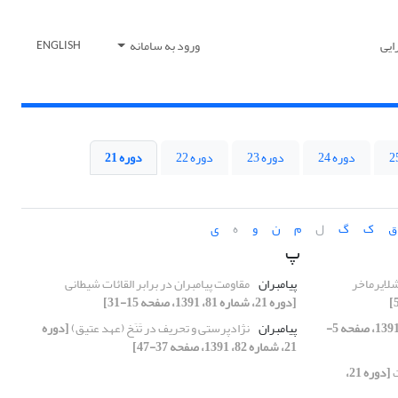
ایی
ورود به سامانه
ENGLISH
دوره 24
دوره 23
دوره 22
دوره 21
ق
ک
گ
ل
م
ن
و
ه
ی
پ
شلایرماخر
پیامبران
مقاومت پیامبران در برابر القائات شیطانی
[دوره 21، شماره 81، 1391، صفحه 15-31]
[دوره 21، شماره 81، 1391، صفحه 5-
پیامبران
نژادپرستی و تحریف در تَنَخ (عهد عتیق)
[دوره
21، شماره 82، 1391، صفحه 37-47]
ت
[دوره 21،