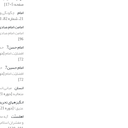
صفحه 5-17]
امام
چگونگی وح
21، شماره 82، 1391، صفحه 19-36]
امامتِ امام صاد
امامتِ امام صاد
96]
امام حسن7
حدی
افضلیّت امام
72]
امام حسین7
حد
افضلیّت امام
72]
انسان
مبانی ا
متعالیه
[دوره 21، شماره 81، 1391، صفحه 55-72]
انگیزه‏های تحری
عتیق)
[دوره 21، شماره 82، 1391، صفحه 37-47]
اهل‏سنّت
آیه مخ
و مفسّران اسلام