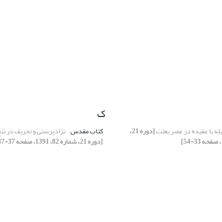
ک
یله با عقیده در عصر بعثت
[دوره 21،
کتاب مقدس
نژادپرستی و تحریف در تَنَ
[دوره 21، شماره 82، 1391، صفحه 37-47]