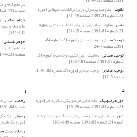
1391، صفحه 125-149]
در علم کلام و عل
تلاوت
مقاومت پیامبران در برابر القائات شیطانی
[دوره
صفحه 131-144]
21، شماره 81، 1391، صفحه 15-31]
جوهر عقلانی
چ
تمنّی
مقاومت پیامبران در برابر القائات شیطانی
[دوره
علم کلام و علوم 
21، شماره 81، 1391، صفحه 15-31]
131-144]
توحید صفاتی
توحید صفاتی
[دوره 21، شماره 84،
جوهر نفسانی
چ
1391، صفحه 7-24]
در علم کلام و عل
صفحه 131-144]
توحید صفاتی
وهابیت، آیین تشبیه و تجسیم
[دوره 21،
شماره 82، 1391، صفحه 101-120]
توحید عبادی
توحید عبادی
[دوره 21، شماره 82، 1391،
صفحه 5-17]
د
ر
دور هرمنوتیک
نقد مبانی هرمنوتیکی شلایرماخر
[دوره
رحمت
مبانی عف
21، شماره 83، 1391، صفحه 29-59]
شماره 84، 1391، صفحه 45-68]
دین
نشانه‏های معاد جسمانی در عهد قدیم و عهد جدید
رسول
چگونگی 
[دوره 21، شماره 83، 1391، صفحه 149-168]
[دوره 21، شماره 82، 1391، صفحه 19-36]
روایان حدیث سف