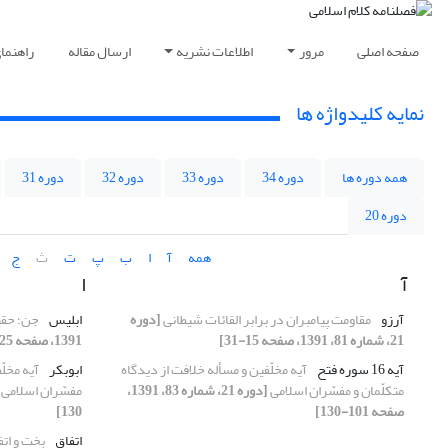
صفحه اصلی
مرور
اطلاعات نشریه
ارسال مقاله
راهنما
نمایه کلیدواژه ها
همه دوره ها
دوره 34
دوره 33
دوره 32
دوره 31
دوره 20
همه
آ
ا
ب
پ
ت
ث
ج
آ
ا
آرزو
مقاومت پیامبران در برابر القائات شیطانی
[دوره
ابلیس
جن؛ حقیق
21، شماره 81، 1391، صفحه 15-31]
1391، صفحه 125-149]
آیه 16 سوره فتح
آیه مخلّفین و مسأله خلافت از دیدگاه
ابوبکر
آیه مخلّ
متکلّمان و مفسّران اسلامی
[دوره 21، شماره 83، 1391،
مفسّران اسلامی
صفحه 101-130]
130]
اتفاق
بخت و ات