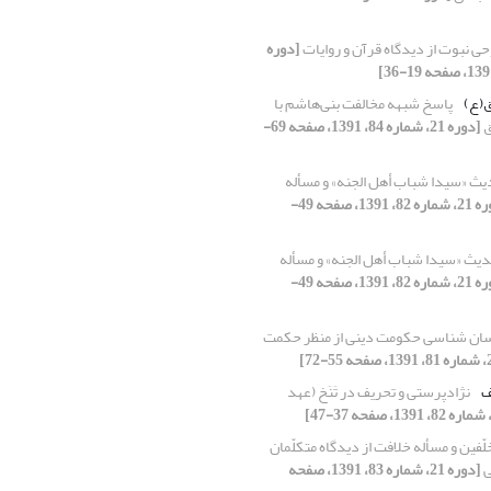
ی نبوت از دیدگاه قرآن و روایات
[دوره
ق(ع)
پاسخ شبهه مخالفت بنی‌هاشم با
ق
[دوره 21، شماره 84، 1391، صفحه 69-
ث «سیدا شباب أهل الجنه» و مسأله
[دوره 21، شماره 82، 1391، صفحه 49-
یث «سیدا شباب أهل الجنه» و مسأله
[دوره 21، شماره 82، 1391، صفحه 49-
نسان شناسی حکومت دینی از منظر حکمت
ف
نژادپرستی و تحریف در تَنَخ (عهد
لّفین و مسأله خلافت از دیدگاه متکلّمان
ی
[دوره 21، شماره 83، 1391، صفحه