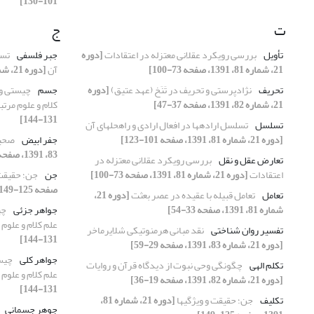
101-130]
ت
ج
تأویل
بررسی رویکرد عقلانی معتزله در اعتقادات
[دوره
جبر فلسفی
تسل
21، شماره 81، 1391، صفحه 73-100]
آن
[دوره 21، شماره 81، 1391، صفحه 101-123]
تحریف
نژادپرستی و تحریف در تَنَخ (عهد عتیق)
[دوره
جسم
چیستی و 
21، شماره 82، 1391، صفحه 37-47]
کلام و علوم مرتب
131-144]
تسلسل
تسلسل اراده‏ها در افعال ارادی و راه‏حل‏های آن
[دوره 21، شماره 81، 1391، صفحه 101-123]
جفر ابیض
صحیف
83، 1391، صفحه 131-147]
تعارض عقل و نقل
بررسی رویکرد عقلانی معتزله در
اعتقادات
[دوره 21، شماره 81، 1391، صفحه 73-100]
جن
جن؛ حقیقت 
صفحه 125-149]
تعامل
تعامل قبیله با عقیده در عصر بعثت
[دوره 21،
شماره 81، 1391، صفحه 33-54]
جواهر جزئی
چی
علم کلام و علوم 
تفسیر روان‏ شناختی
نقد مبانی هرمنوتیکی شلایرماخر
131-144]
[دوره 21، شماره 83، 1391، صفحه 29-59]
جواهر کلی
چیس
تکلم الهی
چگونگی وحی نبوت از دیدگاه قرآن و روایات
علم کلام و علوم 
[دوره 21، شماره 82، 1391، صفحه 19-36]
131-144]
تکلیف
جن؛ حقیقت و ویژگی‏ها
[دوره 21، شماره 81،
جوهر جسمانی