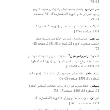
61-79]
شرّ عارضی
پاسخ ابن‏‏سینا به پارادوکس عنایت الهی و
وجود شرّ در عالم
[دوره 21، شماره 83، 1391، صفحه
61-79]
شرک در عبادت
توحید عبادی
[دوره 21، شماره 82،
1391، صفحه 5-17]
شریعت
مبانی انسان شناسی حکومت دینی از منظر
حکمت متعالیه
[دوره 21، شماره 81، 1391، صفحه 55-
72]
شکایت از امیرالمؤمنین7
حدیث غدیر و شبهه شکایت از
امیرالمؤمنین(ع)نزد پیامبر اکرم(ص)
[دوره 21، شماره
83، 1391، صفحه 81-100]
شلایر ماخر
نقد مبانی هرمنوتیکی شلایرماخر
[دوره 21،
شماره 83، 1391، صفحه 29-59]
شیطان
مقاومت پیامبران در برابر القائات شیطانی
[دوره
21، شماره 81، 1391، صفحه 15-31]
شیطان
جن؛ حقیقت و ویژگی‏ها
[دوره 21، شماره 81،
1391، صفحه 125-149]