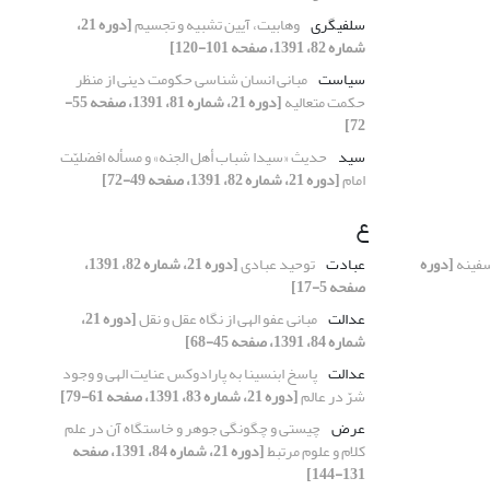
سلفی‏گری
وهابیت، آیین تشبیه و تجسیم
[دوره 21،
شماره 82، 1391، صفحه 101-120]
سیاست
مبانی انسان شناسی حکومت دینی از منظر
حکمت متعالیه
[دوره 21، شماره 81، 1391، صفحه 55-
72]
سید
حدیث «سیدا شباب أهل الجنه» و مسأله افضلیّت
امام
[دوره 21، شماره 82، 1391، صفحه 49-72]
ع
فینه
[دوره
عبادت
توحید عبادی
[دوره 21، شماره 82، 1391،
صفحه 5-17]
عدالت
مبانی عفو الهی از نگاه عقل و نقل
[دوره 21،
شماره 84، 1391، صفحه 45-68]
عدالت
پاسخ ابن‏‏سینا به پارادوکس عنایت الهی و وجود
شرّ در عالم
[دوره 21، شماره 83، 1391، صفحه 61-79]
عرض
چیستی و چگونگی جوهر و خاستگاه آن در علم
کلام و علوم مرتبط
[دوره 21، شماره 84، 1391، صفحه
131-144]