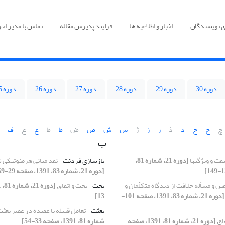
ی نویسندگان
اخبار و اطلاعیه ها
فرایند پذیرش مقاله
تماس با مدیر اجر
دوره 30
دوره 29
دوره 28
دوره 27
دوره 26
دوره 25
چ
ح
خ
د
ذ
ر
ز
ژ
س
ش
ص
ض
ط
ظ
ع
غ
ف
ب
ت و ویژگی‏ها
[دوره 21، شماره 81،
بازسازی فردیّت
نقد مبانی هرمنوتیکی 
[دوره 21، شماره 83، 1391، صفحه 29-59]
فین و مسأله خلافت از دیدگاه متکلّمان و
بخت
بخت و اتفاق
[دوره 21، شماره 83، 1391، صفحه 101-
13]
بعثت
تعامل قبیله با عقیده در عصر بعث
فاق
[دوره 21، شماره 81، 1391، صفحه
شماره 81، 1391، صفحه 33-54]