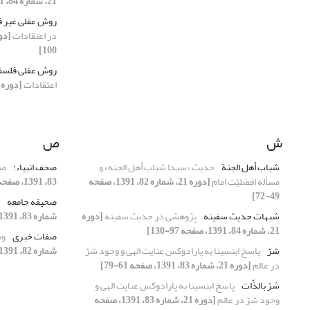
21، شماره 84، 1391، صفحه 97-130]
روش عقلی غیر 
در اعتقادات
100]
روش عقلی فلسف
اعتقادات
[دوره 21، شماره 81، 1391، صفحه 73-100
ش
ص
شباب أهل الجنة
حدیث «سیدا شباب أهل الجنه» و
صحف انبیاء:
صح
مسأله افضلیّت امام
[دوره 21، شماره 82، 1391، صفحه
83، 1391، صفحه 131-147]
49-72]
صحیفه جامعه
شبهات حدیث سفینه
پژوهشی در حدیث سفینه
[دوره
شماره 83، 1391، صفحه 131-147]
21، شماره 84، 1391، صفحه 97-130]
صفات خبری
وه
شرّ
پاسخ ابن‏‏سینا به پارادوکس عنایت الهی و وجود شرّ
شماره 82، 1391، صفحه 101-120]
در عالم
[دوره 21، شماره 83، 1391، صفحه 61-79]
شرّ بالذّات
پاسخ ابن‏‏سینا به پارادوکس عنایت الهی و
وجود شرّ در عالم
[دوره 21، شماره 83، 1391، صفحه