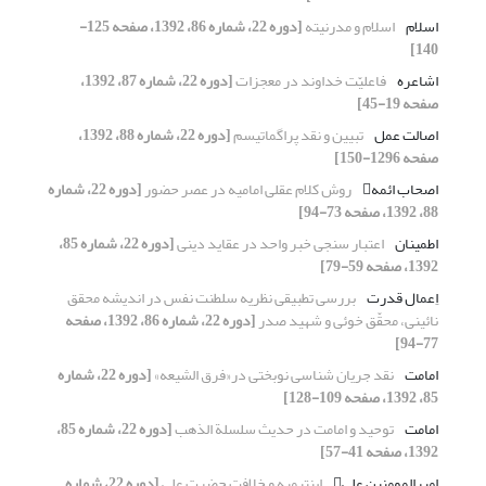
اسلام
اسلام و مدرنیته
[دوره 22، شماره 86، 1392، صفحه 125-
140]
اشاعره
فاعلیّت خداوند در معجزات
[دوره 22، شماره 87، 1392،
صفحه 19-45]
اصالت عمل
تبیین و نقد پراگماتیسم
[دوره 22، شماره 88، 1392،
صفحه 1296-150]
اصحاب ائمه
روش کلام عقلی امامیه در عصر حضور
[دوره 22، شماره
88، 1392، صفحه 73-94]
اطمینان
اعتبار سنجی خبر واحد در عقاید دینی
[دوره 22، شماره 85،
1392، صفحه 59-79]
اِعمال قدرت
بررسی تطبیقی نظریه سلطنت نفس در اندیشه محقق
نائینی، محقّق خوئی و شهید صدر
[دوره 22، شماره 86، 1392، صفحه
77-94]
امامت
نقد جریان شناسی نوبختی در«فرق الشیعه»
[دوره 22، شماره
85، 1392، صفحه 109-128]
امامت
توحید و امامت در حدیث سلسلة الذهب
[دوره 22، شماره 85،
1392، صفحه 41-57]
امیرالمومنین علی
ابن‏تیمیه و خلافت حضرت علی
[دوره 22، شماره