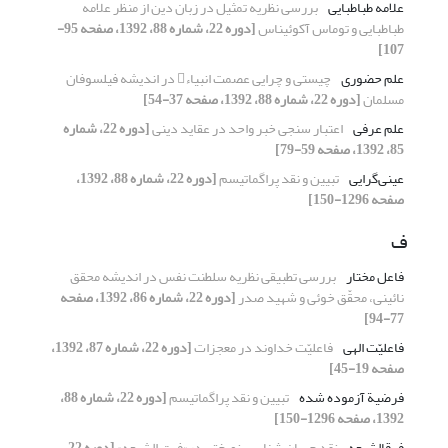
علامه طباطبایی
بررسی نظریه تمثیل در زبان دین از منظر علامه
طباطبایی و توماس آکوئیناس
[دوره 22، شماره 88، 1392، صفحه 95-
107]
علم حضوری
چیستی و چرایی عصمت انبیاء در اندیشه فیلسوفان
مسلمان
[دوره 22، شماره 88، 1392، صفحه 37-54]
علم عرفی
اعتبار سنجی خبر واحد در عقاید دینی
[دوره 22، شماره
85، 1392، صفحه 59-79]
عینی‌گرایی
تبیین و نقد پراگماتیسم
[دوره 22، شماره 88، 1392،
صفحه 1296-150]
ف
فاعل مختار
بررسی تطبیقی نظریه سلطنت نفس در اندیشه محقق
نائینی، محقّق خوئی و شهید صدر
[دوره 22، شماره 86، 1392، صفحه
77-94]
فاعلیّت الهی
فاعلیّت خداوند در معجزات
[دوره 22، شماره 87، 1392،
صفحه 19-45]
فرضیة آزموده شده
تبیین و نقد پراگماتیسم
[دوره 22، شماره 88،
1392، صفحه 1296-150]
فرق‏الشیعه
نقد جریان شناسی نوبختی در«فرق الشیعه»
[دوره 22،