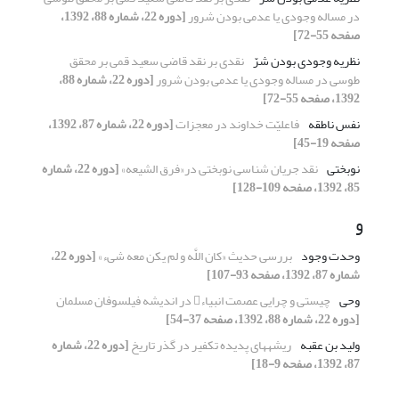
در مساله وجودی یا عدمی بودن شرور
[دوره 22، شماره 88، 1392،
صفحه 55-72]
نظریه وجودی بودن شرّ
نقدی بر نقد قاضی سعید قمی بر محقق
طوسی در مساله وجودی یا عدمی بودن شرور
[دوره 22، شماره 88،
1392، صفحه 55-72]
نفس ناطقه
فاعلیّت خداوند در معجزات
[دوره 22، شماره 87، 1392،
صفحه 19-45]
نوبختی
نقد جریان شناسی نوبختی در«فرق الشیعه»
[دوره 22، شماره
85، 1392، صفحه 109-128]
و
وحدت وجود
بررسی حدیث «کان اللَّه و لم یکن معه شی‏ء»
[دوره 22،
شماره 87، 1392، صفحه 93-107]
وحی
چیستی و چرایی عصمت انبیاء در اندیشه فیلسوفان مسلمان
[دوره 22، شماره 88، 1392، صفحه 37-54]
ولید بن عقبه
ریشه‏های پدیده تکفیر در گذر تاریخ
[دوره 22، شماره
87، 1392، صفحه 9-18]