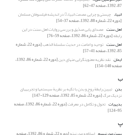
87، 1392، صفحه 47-62]
انبیاء
چیستی و چرایی عصمت انبیاء در اندیشه فیلسوفان مسلمان
[دوره 22، شماره 88، 1392، صفحه 37-54]
اهل سنت
مصداق یابی صدّیق و بررسی روایات اهل سنت در این
رابطه
[دوره 22، شماره 86، 1392، صفحه 59-76]
اهل سنت
توحید و امامت در حدیث سلسلة الذهب
[دوره 22، شماره
85، 1392، صفحه 41-57]
ایمان
نقد نظریه معنویت‏گرایی منهای دین
[دوره 22، شماره 86، 1392،
صفحه 140-154]
ب
بدن
تبیین رابطة روح و بدن با تکیه بر نظریة سیستم‏ها و تجربه‏های
نزدیک مرگ
[دوره 22، شماره 85، 1392، صفحه 129-147]
بدیهیات
تحول و تکامل در معرفت
[دوره 22، شماره 86، 1392، صفحه
95-124]
پ
پست ‌مدرنیسم
اسلام و مدرنیته
[دوره 22، شماره 86، 1392، صفحه