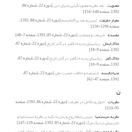
معنویت
نقد نظریه معنویت‏گرایی منهای دین
[دوره 22، شماره 86،
1392، صفحه 140-154]
معیار حقیقت
تبیین و نقد پراگماتیسم
[دوره 22، شماره 88، 1392،
صفحه 1296-150]
مفسده
شریعت و مصلحت
[دوره 22، شماره 85، 1392، صفحه 7-40]
ملاک ایمان
ریشه‏های پدیده تکفیر در گذر تاریخ
[دوره 22، شماره 87،
1392، صفحه 9-18]
ملاک کفر
ریشه‏های پدیده تکفیر در گذر تاریخ
[دوره 22، شماره 87،
1392، صفحه 9-18]
منهاج‏السنه
ابن‏تیمیه و خلافت حضرت علی
[دوره 22، شماره 87،
1392، صفحه 47-62]
ن
نظریات
تحول و تکامل در معرفت
[دوره 22، شماره 86، 1392، صفحه
95-124]
نظریه سیستم‏ها
تبیین رابطة روح و بدن با تکیه بر نظریة سیستم‏ها و
تجربه‏های نزدیک مرگ
[دوره 22، شماره 85، 1392، صفحه 129-147]
نظریه عدمی بودن شرّ
نقدی بر نقد قاضی سعید قمی بر محقق طوسی