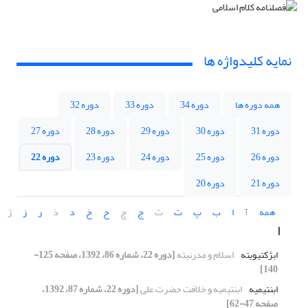
نمایه کلیدواژه ها
همه دوره ها
دوره 34
دوره 33
دوره 32
دوره 31
دوره 30
دوره 29
دوره 28
دوره 27
دوره 26
دوره 25
دوره 24
دوره 23
دوره 22
دوره 21
دوره 20
همه
آ
ا
ب
پ
ت
ث
ج
چ
ح
خ
د
ذ
ر
ز
ژ
ا
ابژکتیویته
اسلام و مدرنیته
[دوره 22، شماره 86، 1392، صفحه 125-
140]
ابن‏تیمیه
ابن‏تیمیه و خلافت حضرت علی
[دوره 22، شماره 87، 1392،
صفحه 47-62]