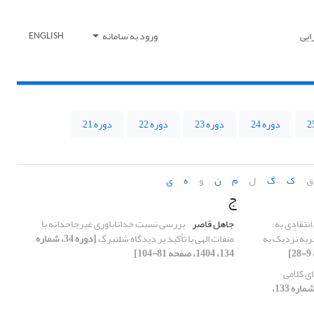
ایی
ورود به سامانه
ENGLISH
دوره 24
دوره 23
دوره 22
دوره 21
ق
ک
گ
ل
م
ن
و
ه
ی
ج
انتقادی به
جاهل قاصر
بررسی نسبت خداناباوری غیرجاحدانه با
ربه نزدیک به
صفات الهی با تأکید بر دیدگاه شلنبرگ
[دوره 34، شماره
134، 1404، صفحه 81-104]
ای کلامی
[دوره 34، شماره 133،