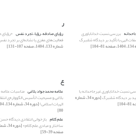
ر
احدانه
بررسی نسبت خداناباوری
رؤیای صادقه، رؤیا، تجرد نفس
+رؤیای ص
فات الهی با تأکید بر دیدگاه شلنبرگ
فعالیت‌های مغزی یا نشانه‌ای بر تجرد نف
شماره 133، 1404، صفحه 107-131]
ع
سی نسبت خداناباوری غیرجاحدانه با
علامه محمدجواد بلاغی
مناسبات علامه 
کید بر دیدگاه شلنبرگ
[دوره 34، شماره
بلاغی و مسیحیت (تأسیس الگوواره‌ی انتق
الهیات اسلامی)
80]
علم کلام
بازخوانی انتقادی دیدگاه حسن 
ساختار و مبادی علم کلام+
صفحه 39-59]