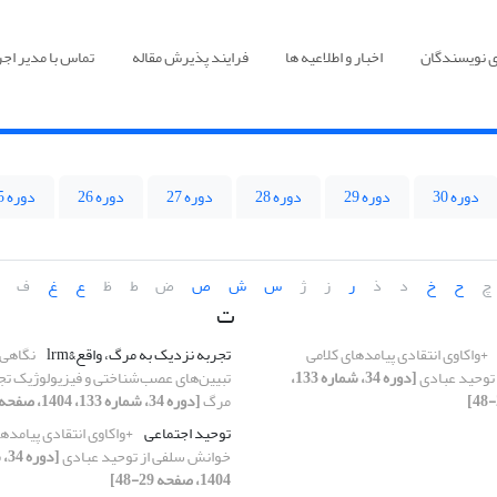
ی نویسندگان
اخبار و اطلاعیه ها
فرایند پذیرش مقاله
تماس با مدیر اجر
دوره 30
دوره 29
دوره 28
دوره 27
دوره 26
دوره 25
چ
ح
خ
د
ذ
ر
ز
ژ
س
ش
ص
ض
ط
ظ
ع
غ
ف
ت
+واکاوی انتقادی پیامدهای کلامی
تجربه نزدیک به مرگ، واقع&lrm
نگاهی 
توحید عبادی
[دوره 34، شماره 133،
تبیین‌های عصب‌شناختی و فیزیولوژیک تج
مرگ
[دوره 34، شماره 133، 1404، صفحه 9-28]
توحید اجتماعی
+واکاوی انتقادی پیامده
خوانش سلفی از توحید عبادی
1404، صفحه 29-48]