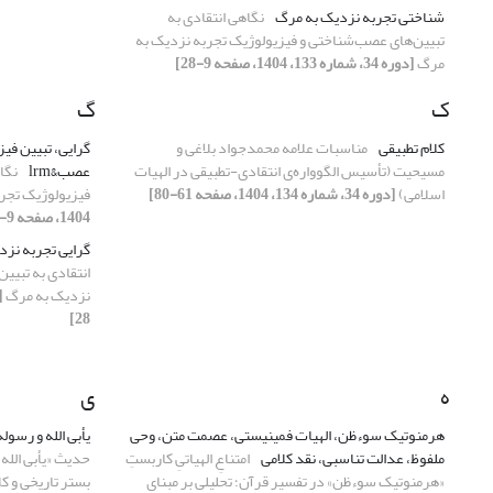
شناختی تجربه نزدیک به مرگ
نگاهی انتقادی به
تبیین‌های عصب‌شناختی و فیزیولوژیک تجربه نزدیک به
مرگ
[دوره 34، شماره 133، 1404، صفحه 9-28]
ک
گ
کلام تطبیقی
مناسبات علامه محمدجواد بلاغی و
گرایی، تبیین فی
مسیحیت (تأسیس الگوواره‌ی انتقادی-تطبیقی در الهیات
عصب&lrm
نگا
اسلامی)
[دوره 34، شماره 134، 1404، صفحه 61-80]
فیزیولوژیک تجر
1404، صفحه 9-28]
گرایی تجربه نزدی
انتقادی به تبیی
نزدیک به مرگ
28]
ه
ی
هرمنوتیک سوءظن، الهیات فمینیستی، عصمت متن، وحی
یأبی الله و رسوله 
ملفوظ، عدالت تناسبی، نقد کلامی
امتناعِ الهیاتیِ کاربستِ
حدیث «یأبی الله و
«هرمنوتیک سوءظن» در تفسیر قرآن؛ تحلیلی بر مبنایِ
بستر تاریخی و ک