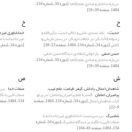
درباره‌ ساختار و مبادی علم کلام+
[دوره 34، شماره 134،
1404، صفحه 39-59]
ح
خ
حدیث «
نقد سندی، متنی و دلالی حدیث «یأبی الله و
خداناباوری غیرج
رسوله إلا أبا بکر» بر خلافت ابوبکر، در بستر تاریخی و
غیرجاحدانه با ص
کلامی
[دوره 34، شماره 134، 1404، صفحه 23-38]
[دوره 34، شماره 134، 1404، صفحه 81-104]
حسن حنفی
بازخوانی انتقادی دیدگاه حسن حنفی
درباره‌ ساختار و مبادی علم کلام+
[دوره 34، شماره 134،
1404، صفحه 39-59]
ش
ص
شاهدان اعمال، پاداش، کیفر، قیامت، علم غیب،
صفات خدا
برر
پیامبران، امامان
گستره علم پیامبران و امامان: در پرتو
صفات الهی با تأ
آیات شاهدان اعمال
[دوره 34، شماره 134، 1404، صفحه
134، 1404، صفحه 81-104]
9-22]
شلنبرگ
بررسی نسبت خداناباوری غیرجاحدانه با
صفات الهی با تأکید بر دیدگاه شلنبرگ
[دوره 34، شماره
134، 1404، صفحه 81-104]