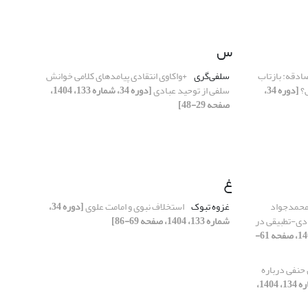
س
ادقه: بازتاب
سلفی‌گری
+واکاوی انتقادی پیامدهای کلامی خوانش
س؟
[دوره 34،
سلفی از توحید عبادی
[دوره 34، شماره 133، 1404،
صفحه 29-48]
غ
محمدجواد
غزوه تبوک
استخلاف نبوی و امامت علوی
[دوره 34،
ادی-تطبیقی در
شماره 133، 1404، صفحه 69-86]
[دوره 34، شماره 134، 1404، صفحه 61-
حنفی درباره‌
[دوره 34، شماره 134، 1404،