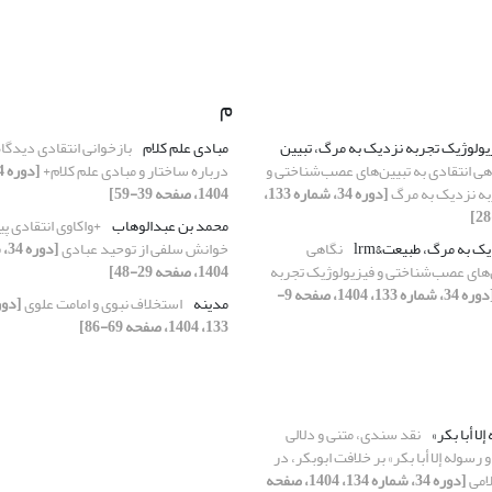
م
زیولوژیک تجربه نزدیک به مرگ، تبیین
مبادی علم کلام
بازخوانی انتقادی دیدگ
هی انتقادی به تبیین‌های عصب‌شناختی و
درباره‌ ساختار و مبادی علم کلام+
به نزدیک به مرگ
[دوره 34، شماره 133،
1404، صفحه 39-59]
محمد بن عبدالوهاب
+واکاوی انتقادی پ
ک به مرگ، طبیعت&lrm
نگاهی
خوانش سلفی از توحید عبادی
ن‌های عصب‌شناختی و فیزیولوژیک تجربه
1404، صفحه 29-48]
[دوره 34، شماره 133، 1404، صفحه 9-
مدینه
استخلاف نبوی و امامت علوی
133، 1404، صفحه 69-86]
إلا أبا بکر»
نقد سندی، متنی و دلالی
 رسوله إلا أبا بکر» بر خلافت ابوبکر، در
لامی
[دوره 34، شماره 134، 1404، صفحه