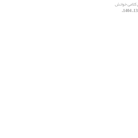
ی کلامی خوانش
[دوره 34، شماره 133، 1404،