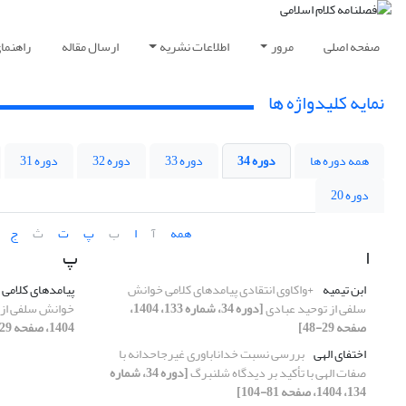
صفحه اصلی
مرور
اطلاعات نشریه
ارسال مقاله
راهنما
نمایه کلیدواژه ها
همه دوره ها
دوره 34
دوره 33
دوره 32
دوره 31
دوره 20
همه
آ
ا
ب
پ
ت
ث
ج
ا
پ
ابن تیمیه
+واکاوی انتقادی پیامدهای کلامی خوانش
پیامدهای کلامی
سلفی از توحید عبادی
[دوره 34، شماره 133، 1404،
خوانش سلفی از 
صفحه 29-48]
1404، صفحه 29-48]
اختفای الهی
بررسی نسبت خداناباوری غیرجاحدانه با
صفات الهی با تأکید بر دیدگاه شلنبرگ
[دوره 34، شماره
134، 1404، صفحه 81-104]