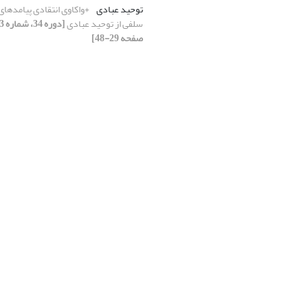
توحید عبادی
+واکاوی انتقادی پیامدها
سلفی از توحید عبادی
صفحه 29-48]