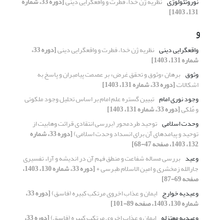
نوروتئولوژی
نظریه ژن خدا، فطرت و واقعگرایی دینی
[دوره 33، شماره
131، 1403]
و
واقعگرایی دینی
نظریه ژن خدا، فطرت و واقعگرایی دینی
[دوره 33،
شماره 131، 1403]
وثوق
برهان «وثوق و تحقق غرض» بر عصمت پیامبران و پاسخ به
اشکالات
[دوره 33، شماره 131، 1403]
وجود نوری امام
تبیین گستره علم امام بر اساس تحلیل وجود ملکوتی
و مُلکی
[دوره 33، شماره 131، 1403]
وحدت اسلامی
توحید طردمحور (بررسی انتقادی قرائت وهابیت از
توحید و پیامدهای آن برای انسداد وحدت اسلامی)
[دوره 33، شماره
132، 1403، صفحه 47-68]
وعید
بررسی مساله شفاعت و منطق فهم آن در اندیشه و آراء تفسیری
جارالله زمخشری و امین الاسلام طبرسی +
[دوره 33، شماره 130، 1403،
صفحه 69-87]
وعیدیه خوارج
ایمان و عذاب اخروی مرتکب کبیره (فاسق)
[دوره 33،
شماره 130، 1403، صفحه 89-101]
وعیدیه معتزله
ایمان و عذاب اخروی مرتکب کبیره (فاسق)
[دوره 33،