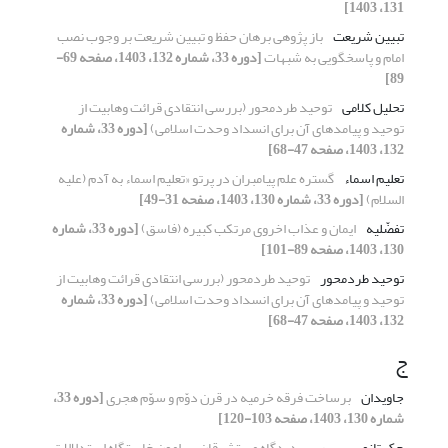
131، 1403]
تبیین شریعت
باز پژوهی برهان حفظ و تبیین شریعت بر وجوب نصب
امام و پاسخگویی به شبهات
[دوره 33، شماره 132، 1403، صفحه 69-
89]
تحلیل کلامی
توحید طردمحور (بررسی انتقادی قرائت وهابیت از
توحید و پیامدهای آن برای انسداد وحدت اسلامی)
[دوره 33، شماره
132، 1403، صفحه 47-68]
تعلیم اسماء
گستره علم پیامبران در پرتو «تعلیم اسماء به آدم (علیه
السلام)
[دوره 33، شماره 130، 1403، صفحه 31-49]
تفضّلیه
ایمان و عذاب اخروی مرتکب کبیره (فاسق)
[دوره 33، شماره
130، 1403، صفحه 89-101]
توحید طردمحور
توحید طردمحور (بررسی انتقادی قرائت وهابیت از
توحید و پیامدهای آن برای انسداد وحدت اسلامی)
[دوره 33، شماره
132، 1403، صفحه 47-68]
ج
جاویدان
برساخت فرقه خرمیه در قرن دوّم و سوّم هجری
[دوره 33،
شماره 130، 1403، صفحه 103-120]
جک تانوس
بررسی دیدگاه مستشرقان پیرامون خاستگاه استدلالات