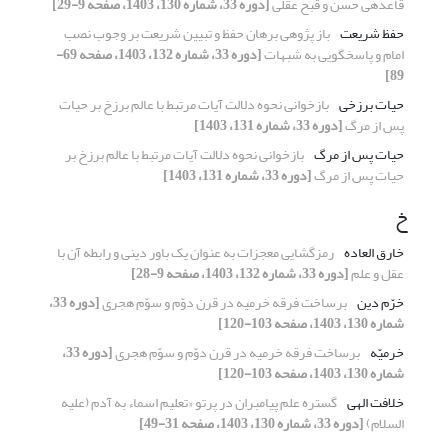
قاعده‎ی حسن و قبح عقلی
[دوره 33، شماره 130، 1403، صفحه 9-29]
حفظ شریعت
باز پژوهی برهان حفظ و تبیین شریعت بر وجوب نصب
امام و پاسخگویی به شبهات
[دوره 33، شماره 132، 1403، صفحه 69-
89]
حیات برزخی
بازخوانی نحوه دلالت آیات مرتبط با عالم برزخ بر حیات
پس از مرگ
[دوره 33، شماره 131، 1403]
حیات پس از مرگ
بازخوانی نحوه دلالت آیات مرتبط با عالم برزخ بر
حیات پس از مرگ
[دوره 33، شماره 131، 1403]
خ
خارق العاده
رمزگشایی معجزات به عنوان یک باور دینی و رابطه آن با
عقل و علم
[دوره 33، شماره 132، 1403، صفحه 9-28]
خرّم دین
برساخت فرقه خرمیه در قرن دوّم و سوّم هجری
[دوره 33،
شماره 130، 1403، صفحه 103-120]
خرمیّه
برساخت فرقه خرمیه در قرن دوّم و سوّم هجری
[دوره 33،
شماره 130، 1403، صفحه 103-120]
خلافت الهی
گستره علم پیامبران در پرتو «تعلیم اسماء به آدم (علیه
السلام)
[دوره 33، شماره 130، 1403، صفحه 31-49]