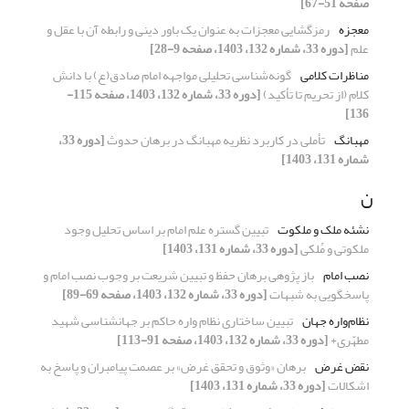
صفحه 51-67]
معجزه
رمزگشایی معجزات به عنوان یک باور دینی و رابطه آن با عقل و
علم
[دوره 33، شماره 132، 1403، صفحه 9-28]
مناظرات کلامی
گونه‌شناسی تحلیلی مواجهه امام صادق(ع) با دانش
کلام (از تحریم تا تأکید)
[دوره 33، شماره 132، 1403، صفحه 115-
136]
مهبانگ
تأملی در کاربرد نظریه مهبانگ در برهان حدوث
[دوره 33،
شماره 131، 1403]
ن
نشئه ملک و ملکوت
تبیین گستره علم امام بر اساس تحلیل وجود
ملکوتی و مُلکی
[دوره 33، شماره 131، 1403]
نصب امام
باز پژوهی برهان حفظ و تبیین شریعت بر وجوب نصب امام و
پاسخگویی به شبهات
[دوره 33، شماره 132، 1403، صفحه 69-89]
نظام‌واره جهان
تبیین ساختاری نظام واره حاکم بر جهان‎شناسی شهید
مطهّری+
[دوره 33، شماره 132، 1403، صفحه 91-113]
نقض غرض
برهان «وثوق و تحقق غرض» بر عصمت پیامبران و پاسخ به
اشکالات
[دوره 33، شماره 131، 1403]