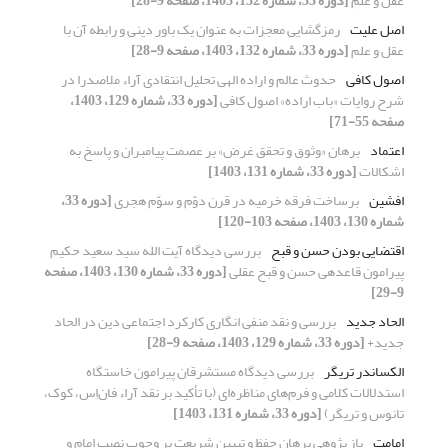
عقل و علم
[دوره 33، شماره 132، 1403، صفحه 9-28]
اصل علیت
رمزگشایی معجزات به عنوان یک باور دینی و رابطه آن با
عقل و علم
[دوره 33، شماره 132، 1403، صفحه 9-28]
اصول کافی
حدوث عالم و اراده الهی تحلیل انتقادی آراء ملاصدرا در
شرح روایات «باب اراده» اصول کافی
[دوره 33، شماره 129، 1403،
صفحه 55-71]
اعتماد
برهان «وثوق و تحقق غرض» بر عصمت پیامبران و پاسخ به
اشکالات
[دوره 33، شماره 131، 1403]
افشین
برساخت فرقه خرمیه در قرن دوّم و سوّم هجری
[دوره 33،
شماره 130، 1403، صفحه 103-120]
اقتضایی بودن حسن و قبح
بررسی دیدگاه آیت الله سید سعید حکیم
پیرامون قاعده‎ی حسن و قبح عقلی
[دوره 33، شماره 130، 1403، صفحه
9-29]
الحاد جدید
بررسی و نقد منفی انگاری کارکرد اجتماعی دین در الحاد
جدید+
[دوره 33، شماره 129، 1403، صفحه 9-28]
الکساندر تریگر
بررسی دیدگاه مستشرقان پیرامون خاستگاه
استدلالات کلامی و فرم‌های مناظره‌ای (با تأکید بر نقد آراء فان‌اِس، کوک،
تانوس و تریگر)
[دوره 33، شماره 131، 1403]
امامت
باز پژوهی برهان حفظ و تبیین شریعت بر وجوب نصب امام و