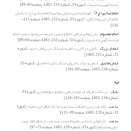
پاسخگویی به شبهات
[دوره 33، شماره 132، 1403، صفحه 69-89]
امام صادق(ع)
گونه‌شناسی تحلیلی مواجهه امام صادق(ع) با دانش
کلام (از تحریم تا تأکید)
[دوره 33، شماره 132، 1403، صفحه 115-
136]
امام معصوم
باز پژوهی برهان حفظ و تبیین شریعت بر وجوب نصب امام
و پاسخگویی به شبهات
[دوره 33، شماره 132، 1403، صفحه 69-89]
انفجار بزرگ
تأملی در کاربرد نظریه مهبانگ در برهان حدوث
[دوره
33، شماره 131، 1403]
ایمان فاسق
ایمان و عذاب اخروی مرتکب کبیره (فاسق)
[دوره 33،
شماره 130، 1403، صفحه 89-101]
ب
بابک
برساخت فرقه خرمیه در قرن دوّم و سوّم هجری
[دوره 33،
شماره 130، 1403، صفحه 103-120]
بدعت
نقد و بررسی حقیقت سنت و بدعت از منظر ابن تیمیه+
[دوره
33، شماره 129، 1403، صفحه 99-115]
بدعت
بازخوانی بنیادین مفهوم «سنت و بدعت» از منظر اهل بیت
(علیهم السلام)
[دوره 33، شماره 129، 1403، صفحه 73-97]