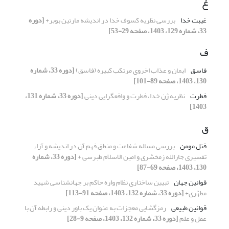
غ
غیبت خدا
بررسی نظریه کسوف خدا در اندیشه مارتین بوبر+
[دوره
33، شماره 129، 1403، صفحه 29-53]
ف
فاسق
ایمان و عذاب اخروی مرتکب کبیره (فاسق)
[دوره 33، شماره
130، 1403، صفحه 89-101]
فطرت
نظریه ژن خدا، فطرت و واقعگرایی دینی
[دوره 33، شماره 131،
1403]
ق
قتل مومن
بررسی مساله شفاعت و منطق فهم آن در اندیشه و آراء
تفسیری جارالله زمخشری و امین الاسلام طبرسی +
[دوره 33، شماره
130، 1403، صفحه 69-87]
قوانین جهان
تبیین ساختاری نظام واره حاکم بر جهان‎شناسی شهید
مطهّری+
[دوره 33، شماره 132، 1403، صفحه 91-113]
قوانین طبیعی
رمزگشایی معجزات به عنوان یک باور دینی و رابطه آن با
عقل و علم
[دوره 33، شماره 132، 1403، صفحه 9-28]