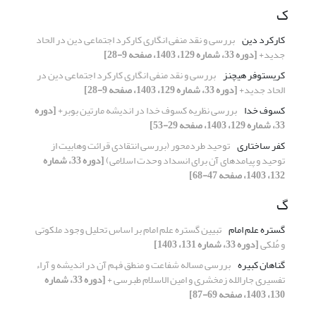
ک
کارکرد دین
بررسی و نقد منفی انگاری کارکرد اجتماعی دین در الحاد
جدید+
[دوره 33، شماره 129، 1403، صفحه 9-28]
کریستوفر هیچنز
بررسی و نقد منفی انگاری کارکرد اجتماعی دین در
الحاد جدید+
[دوره 33، شماره 129، 1403، صفحه 9-28]
کسوف خدا
بررسی نظریه کسوف خدا در اندیشه مارتین بوبر+
[دوره
33، شماره 129، 1403، صفحه 29-53]
کفر ساختاری
توحید طردمحور (بررسی انتقادی قرائت وهابیت از
توحید و پیامدهای آن برای انسداد وحدت اسلامی)
[دوره 33، شماره
132، 1403، صفحه 47-68]
گ
گستره علم امام
تبیین گستره علم امام بر اساس تحلیل وجود ملکوتی
و مُلکی
[دوره 33، شماره 131، 1403]
گناهان کبیره
بررسی مساله شفاعت و منطق فهم آن در اندیشه و آراء
تفسیری جارالله زمخشری و امین الاسلام طبرسی +
[دوره 33، شماره
130، 1403، صفحه 69-87]