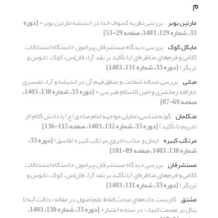
م
مارتین بوبر
بررسی نظریه کسوف خدا در اندیشه مارتین بوبر+
[دوره
33، شماره 129، 1403، صفحه 29-53]
مایکل کوک
بررسی دیدگاه مستشرقان پیرامون خاستگاه استدلالات
کلامی و فرم‌های مناظره‌ای (با تأکید بر نقد آراء فان‌اِس، کوک، تانوس و
تریگر)
[دوره 33، شماره 131، 1403]
مبانی
بررسی مساله شفاعت و منطق فهم آن در اندیشه و آراء تفسیری
جارالله زمخشری و امین الاسلام طبرسی +
[دوره 33، شماره 130، 1403،
صفحه 69-87]
متکلمان
گونه‌شناسی تحلیلی مواجهه امام صادق(ع) با دانش کلام (از
تحریم تا تأکید)
[دوره 33، شماره 132، 1403، صفحه 115-136]
مرتکب کبیره
ایمان و عذاب اخروی مرتکب کبیره (فاسق)
[دوره 33،
شماره 130، 1403، صفحه 89-101]
مستشرقان
بررسی دیدگاه مستشرقان پیرامون خاستگاه استدلالات
کلامی و فرم‌های مناظره‌ای (با تأکید بر نقد آراء فان‌اِس، کوک، تانوس و
تریگر)
[دوره 33، شماره 131، 1403]
مشتق
کاربست داده‌های مبحث الفاظ علم اصول در مقاله «دلالت آیه لا
ینال بر عصمت انبیاء» در سنجه اعتبار+
[دوره 33، شماره 130، 1403،