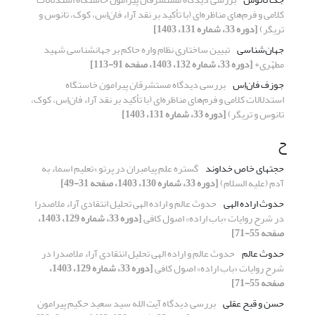
کلامی و فرم‌های مناظره‌ای (با تأکید بر نقد آراء فان‌اِس، کوک، تانوس و
تریگر)
[دوره 33، شماره 131، 1403]
جهان‌شناسی
تبیین ساختاری نظام واره حاکم بر جهان‎شناسی شهید
مطهّری+
[دوره 33، شماره 132، 1403، صفحه 91-113]
جوزف فان‌اِس
بررسی دیدگاه مستشرقان پیرامون خاستگاه
استدلالات کلامی و فرم‌های مناظره‌ای (با تأکید بر نقد آراء فان‌اِس، کوک،
تانوس و تریگر)
[دوره 33، شماره 131، 1403]
ح
حجت‏های خاص خداوند
گستره علم پیامبران در پرتو «تعلیم اسماء به
آدم (علیه السلام)
[دوره 33، شماره 130، 1403، صفحه 31-49]
حدوث اراده الهی
حدوث عالم و اراده الهی تحلیل انتقادی آراء ملاصدرا
در شرح روایات «باب اراده» اصول کافی
[دوره 33، شماره 129، 1403،
صفحه 55-71]
حدوث عالم
حدوث عالم و اراده الهی تحلیل انتقادی آراء ملاصدرا در
شرح روایات «باب اراده» اصول کافی
[دوره 33، شماره 129، 1403،
صفحه 55-71]
حسن و قبح عقلی
بررسی دیدگاه آیت الله سید سعید حکیم پیرامون