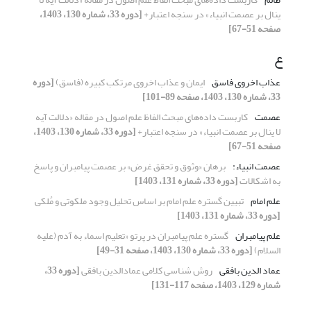
ینال بر عصمت انبیاء» در سنجه اعتبار+
[دوره 33، شماره 130، 1403،
صفحه 51-67]
ع
عذاب اخروی فاسق
ایمان و عذاب اخروی مرتکب کبیره (فاسق)
[دوره
33، شماره 130، 1403، صفحه 89-101]
عصمت
کاربست داده‌های مبحث الفاظ علم اصول در مقاله «دلالت آیه
لا ینال بر عصمت انبیاء» در سنجه اعتبار+
[دوره 33، شماره 130، 1403،
صفحه 51-67]
عصمت انبیاء:
برهان «وثوق و تحقق غرض» بر عصمت پیامبران و پاسخ
به اشکالات
[دوره 33، شماره 131، 1403]
علم امام
تبیین گستره علم امام بر اساس تحلیل وجود ملکوتی و مُلکی
[دوره 33، شماره 131، 1403]
علم پیامبران
گستره علم پیامبران در پرتو «تعلیم اسماء به آدم (علیه
السلام)
[دوره 33، شماره 130، 1403، صفحه 31-49]
عماد الدین بافقی
روش شناسی کلامی عمادالدین بافقی
[دوره 33،
شماره 129، 1403، صفحه 117-131]