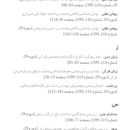
29، شماره 116، 1399، صفحه 63-90]
روش نقلی
روش شناسی کلامی محمد بن احمد خواجگی شیرازی
[دوره 29، شماره 116، 1399، صفحه 91-124]
روش نقلی
روش شناسی کلامی محمد بن حسن شیروانی
[دوره 29،
شماره 116، 1399، صفحه 145-163]
ز
زبان دین
نقد رویکرد کارکردگرایانه به قصص قرآنی
[دوره 29،
شماره 114، 1399، صفحه 65-85]
زبان قرآن
نقد و بررسی مبانی معرفت‎شناختی محمد ارکون درباره زبان
قرآن
[دوره 29، شماره 113، 1399، صفحه 33-50]
زرتشت
اعتبارسنجی مولفه‏های نبوت زردشت از نگاه کلام اسلامی
[دوره 29، شماره 113، 1399، صفحه 101-125]
س
ساختار متن
بررسی سازگاری ساختار تنخ در گذر زمان
[دوره 29،
شماره 113، 1399، صفحه 77-100]
سوء
بررسی دلالت آیات مخلَصین بر عصمت پیامبران
[دوره 29،