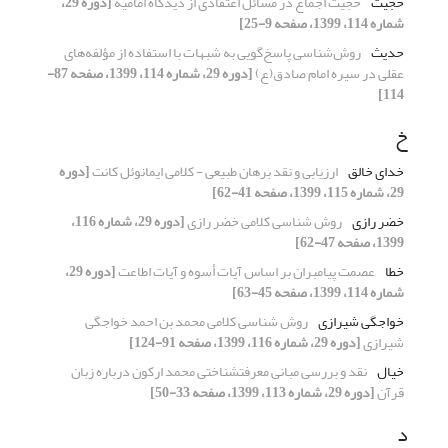
حجیت
حجیت اجماع در مسائل اعتقادی از دیدگاه امامیه
[دوره 29،
شماره 114، 1399، صفحه 9-25]
حدیث
روش‌شناسی پاسخ‌گویی به شبهات با استفاده از مؤلفه‌های
عقلی در سیره امام صادق(ع)
[دوره 29، شماره 114، 1399، صفحه 87-
114]
خ
خدای خالق
ارزیابی و نقد برهان طبیعی - کلامی ایمانوئل کانت
[دوره
29، شماره 115، 1399، صفحه 41-62]
خضر رازی
روش شناسی کلامی خضر رازی
[دوره 29، شماره 116،
1399، صفحه 47-62]
خطا
عصمت پیامبران بر اساس آیات أسوه و آیات اطاعت
[دوره 29،
شماره 114، 1399، صفحه 45-63]
خواجگی شیرازی
روش شناسی کلامی محمد بن احمد خواجگی
شیرازی
[دوره 29، شماره 116، 1399، صفحه 91-124]
خیال
نقد و بررسی مبانی معرفت‎شناختی محمد ارکون درباره زبان
قرآن
[دوره 29، شماره 113، 1399، صفحه 33-50]
د