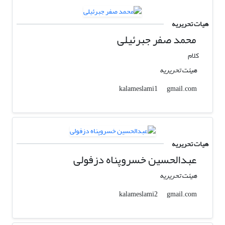
هیات تحریریه
محمد صفر جبرئیلی
کلام
هیئت تحریریه
gmail.com
kalameslami1
هیات تحریریه
عبدالحسین خسروپناه دزفولی
هیئت تحریریه
gmail.com
kalameslami2