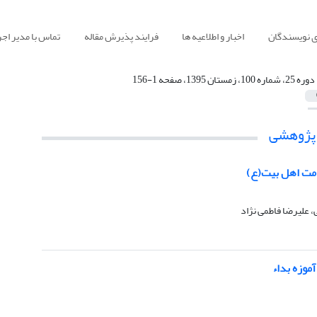
ی نویسندگان
اخبار و اطلاعیه ها
فرایند پذیرش مقاله
تماس با مدیر اجر
دوره 25، شماره 100، زمستان 1395، صفحه 1-156
 پژوهشی
امت اهل بیت(ع)
ی، علیرضا فاطمی نژاد
آموزه بداء