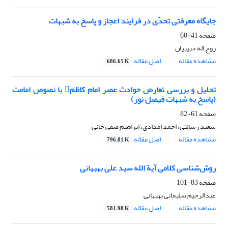
جایگاه معرفتی تحدّی در فرایند اعجاز و پاسخ به شبهات
صفحه
41-60
روح اله حبیبیان
مشاهده مقاله
اصل مقاله
686.65 K
تحلیل و بررسی تعارض حوادث عصر امام کاظم با نصوص امامت
(پاسخ به شبهات فیصل نور)
صفحه
61-82
سعید رسالتی، احمد امدادی، ابراهیم صفی خانی
مشاهده مقاله
اصل مقاله
796.81 K
روش‌شناسی کلامی آیة الله سید علی بهبهانی
صفحه
83-101
عبدالرحیم سلیمانی بهبهانی
مشاهده مقاله
اصل مقاله
581.98 K