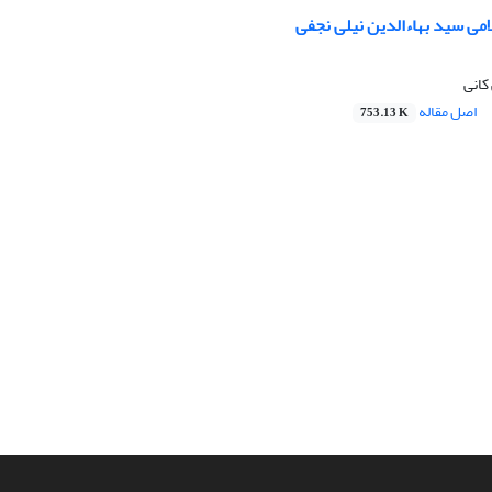
ی سید بهاءالدین نیلی نجفی
کانی
اصل مقاله
753.13 K