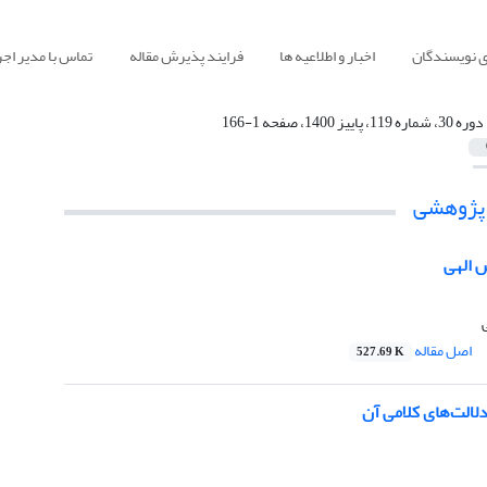
ی نویسندگان
اخبار و اطلاعیه ها
فرایند پذیرش مقاله
تماس با مدیر اجر
دوره 30، شماره 119، پاییز 1400، صفحه 1-166
 پژوهشی
 الهی
اصل مقاله
527.69 K
لالت‌های کلامی آن