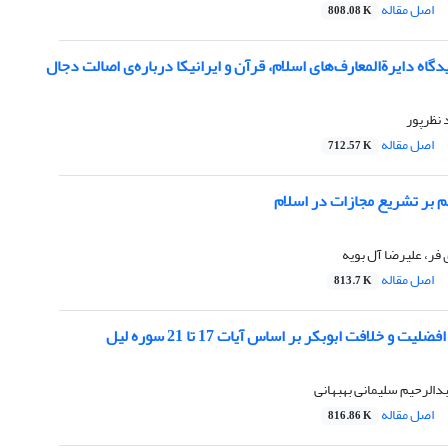
اصل مقاله
808.08 K
دگاه دایرةالمعارف‌های اسلام، قرآن و ایرانیکا درباره‌ی اصالت دجال
 نظرپور
اصل مقاله
712.57 K
 بر تشریع مجازات‌ در اسلام
ر، علیرضا آل بویه
اصل مقاله
813.7 K
ت و خلافت ابوبکر بر اساس آیات 17 تا 21 سوره لیل
الرحیم سلیمانی بهبهانی
اصل مقاله
816.86 K