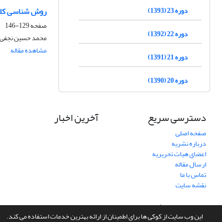
دوره 23 (1393)
روش شناسی کلام
صفحه
129-146
دوره 22 (1392)
محمد حسین نجفی 
مشاهده مقاله
دوره 21 (1391)
دوره 20 (1390)
دسترسی سریع
آخرین اخبار
صفحه اصلی
درباره نشریه
اعضای هیات تحریریه
ارسال مقاله
تماس با ما
نقشه سایت
سامانه مدیریت نشریات علمی.
طراحی و پیاده سازی از
سیناوب
این وب سایت از کوکی ها برای اطمینان از ارائه بهترین خدمات استفاده می کند.