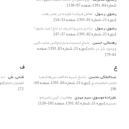
شماره 84، 1391، صفحه 97-130]
رضوی، رسول
تعامل قبیله با عقیده در عصر بعثت
[دوره 21، شماره 81، 1391، صفحه 33-54]
رضوی، رسول
نژادپرستی و تحریف در تَنَخ (عهد عتیق)
[دوره 21، شماره 82، 1391، صفحه 37-47]
رهنمائی، حسین
پاسخ ابن‏‏سینا به پارادوکس عنایت الهی
و وجود شرّ در عالم
[دوره 21، شماره 83، 1391، صفحه
61-79]
ع
ف
عبدالملکی، محسن
پاسخ شبهه مخالفت بنی‌هاشم با
فتحی، علی
حدیث
امامتِ امام صادق
[دوره 21، شماره 84، 1391، صفحه 69-
افضلیّت امام
72]
96]
علیزاده موسوی، سید مهدی
وهابیت، آیین تشبیه و
تجسیم
[دوره 21، شماره 82، 1391، صفحه 101-120]