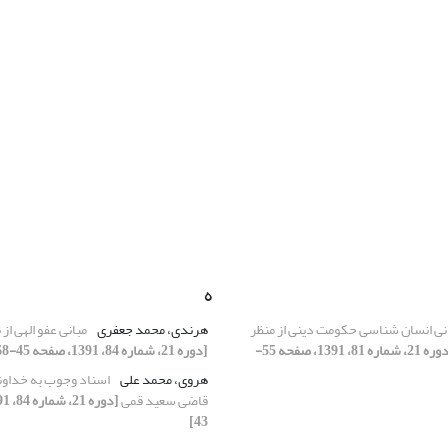
ه
نی انسان شناسی حکومت دینی از منظر
هرندی، محمد جعفری
مبانی عفو الهی از 
[دوره 21، شماره 81، 1391، صفحه 55-
[دوره 21، شماره 84، 1391، صفحه 45-68]
هروی، محمد علی
اسناد وجوب به خداون
قاضی سعید قمی
43]