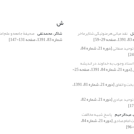
ش
ضل
نقد مبانی هرمنوتیکی شلایرماخر
شاکر، محمدتقی
صحیفة جامعه و علم ام
شماره 83، 1391، صفحه 131-147]
توحید صفاتی
[دوره 21، شماره 84،
اسناد وجوب به خداوند در اندیشه
ی
[دوره 21، شماره 84، 1391، صفحه 25-
بخت و اتفاق
[دوره 21، شماره 81، 1391،
توحید عبادی
[دوره 21، شماره 82،
، عبدالرحیم
پاسخ شبهه مخالفت
تِ امام صادق
[دوره 21، شماره 84،