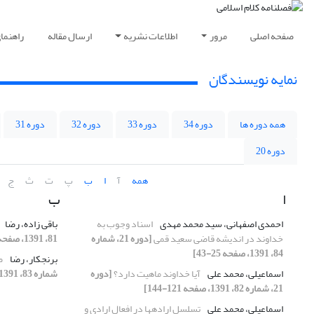
صفحه اصلی
مرور
اطلاعات نشریه
ارسال مقاله
راهنما
نمایه نویسندگان
همه دوره ها
دوره 34
دوره 33
دوره 32
دوره 31
دوره 20
همه
آ
ا
ب
پ
ت
ث
ج
ا
ب
احمدی اصفهانی، سید محمد مهدی
اسناد وجوب به
باقی زاده، رضا
خداوند در اندیشه قاضی سعید قمی
[دوره 21، شماره
81، 1391، صفحه 125-149]
84، 1391، صفحه 25-43]
برنجکار، رضا
ص
اسماعیلی، محمد علی
آیا خداوند ماهیت دارد؟
[دوره
شماره 83، 1391، صفحه 131-147]
21، شماره 82، 1391، صفحه 121-144]
اسماعیلی، محمد علی
تسلسل اراده‏ها در افعال ارادی و