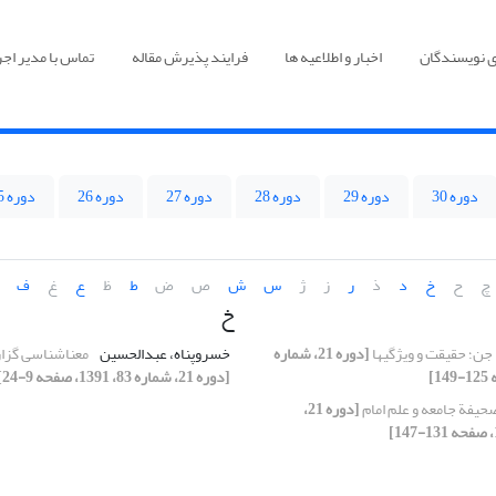
ی نویسندگان
اخبار و اطلاعیه ها
فرایند پذیرش مقاله
تماس با مدیر اجر
دوره 30
دوره 29
دوره 28
دوره 27
دوره 26
دوره 25
چ
ح
خ
د
ذ
ر
ز
ژ
س
ش
ص
ض
ط
ظ
ع
غ
ف
خ
جن؛ حقیقت و ویژگی‏ها
[دوره 21، شماره
خسروپناه، عبدالحسین
معناشناسی گزار
[دوره 21، شماره 83، 1391، صفحه 9-24]
حیفة جامعه و علم امام
[دوره 21،