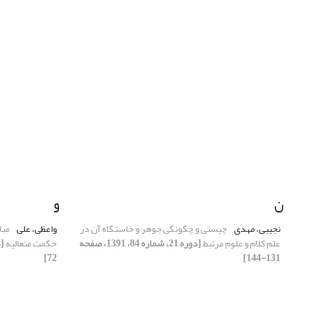
ن
و
نجیبی، مهدی
چیستی و چگونگی جوهر و خاستگاه آن در
واعظی، علی
مبا
علم کلام و علوم مرتبط
[دوره 21، شماره 84، 1391، صفحه
حکمت متعالیه
72]
131-144]