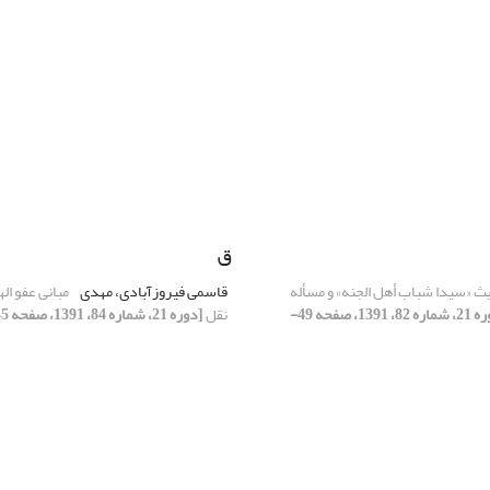
ق
 «سیدا شباب أهل الجنه» و مسأله
قاسمی فیروزآبادی، مهدی
مبانی عفو اله
[دوره 21، شماره 82، 1391، صفحه 49-
نقل
[دوره 21، شماره 84، 1391، صفحه 45-68]