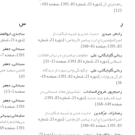
راه‏حل‏های آن
[دوره 21، شماره 81، 1391، صفحه 101-
123]
ر
س
رادفر، مهدی
حدیث غدیر و شبهه شکایت از
ساجدی، ابوالف
امیرالمؤمنین(ع)نزد پیامبر اکرم(ص)
[دوره 21، شماره
[دوره 21، شماره 83، 1391، صفحه 29-59]
83، 1391، صفحه 81-100]
سبحانی، جعفر
ربانی گلپایگانی، علی
مقاومت پیامبران در برابر القائات
1391، صفحه 7-24]
شیطانی
[دوره 21، شماره 81، 1391، صفحه 15-31]
سبحانی، جعفر
ربانی گلپایگانی، علی
چگونگی وحی نبوت از دیدگاه
قاضی سعید قم
قرآن و روایات
[دوره 21، شماره 82، 1391، صفحه 19-
43]
36]
سبحانی، جعفر
رحیم‏ پور، فروغ ‏السادات
نشانه‏های معاد جسمانی در
صفحه 5-13]
عهد قدیم و عهد جدید
[دوره 21، شماره 83، 1391،
سبحانی، جعفر
صفحه 149-168]
1391، صفحه 5-17]
رضانژاد، عزّالدین
حدیث غدیر و شبهه شکایت از
سلیمانی بهبهانی
امیرالمؤمنین(ع)نزد پیامبر اکرم(ص)
[دوره 21، شماره
بنی‌هاشم با امام
83، 1391، صفحه 81-100]
1391، صفحه 69-96]
رضایی، غلامرضا
پژوهشی در حدیث سفینه
[دوره 21،