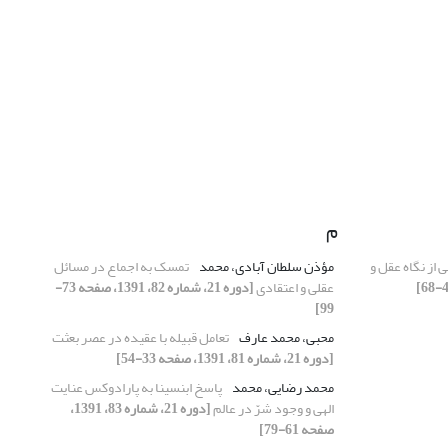
م
ی از نگاه عقل و
مؤذن سلطان آبادی، محمد
تمسک به اجماع در مسائل
عقلی و اعتقادی
[دوره 21، شماره 82، 1391، صفحه 73-
99]
محبی، محمد عارف
تعامل قبیله با عقیده در عصر بعثت
[دوره 21، شماره 81، 1391، صفحه 33-54]
محمد رضایی، محمد
پاسخ ابن‏‏سینا به پارادوکس عنایت
الهی و وجود شرّ در عالم
[دوره 21، شماره 83، 1391،
صفحه 61-79]