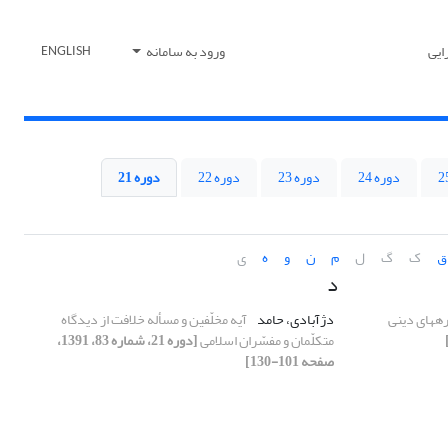
ایی
ورود به سامانه
ENGLISH
دوره 24
دوره 23
دوره 22
دوره 21
ق
ک
گ
ل
م
ن
و
ه
ی
د
ه‏های دینی
دژآبادی، حامد
آیه مخلّفین و مسأله خلافت از دیدگاه
متکلّمان و مفسّران اسلامی
[دوره 21، شماره 83، 1391،
صفحه 101-130]