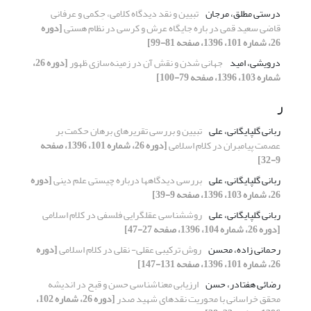
درستی مطلق، مرجان
تبیین و نقد دیدگاه کلامی، حِکمی و عرفانی
قاضی سعید قمی در باره جایگاه عرش و کرسی در نظام هستی
[دوره
26، شماره 101، 1396، صفحه 81-99]
درویشی، امید
جهانی شدن و نقش آن در زمینه‌سازی ظهور
[دوره 26،
شماره 103، 1396، صفحه 79-100]
ر
ربانی گلپایگانی، علی
تبیین و بررسی تقریرهای برهان حکمت بر
عصمت پیامبران در کلام اسلامی
[دوره 26، شماره 101، 1396، صفحه
9-32]
ربانی گلپایگانی، علی
بررسی دیدگاه‎ها درباره چیستی علم دینی
[دوره
26، شماره 103، 1396، صفحه 9-39]
ربانی گلپایگانی، علی
روششناسی عقلگرایی فلسفی در کلام اسلامی
[دوره 26، شماره 104، 1396، صفحه 27-47]
رحمانی زاده، محسن
روش ترکیبی عقلی- نقلی در کلام اسلامی
[دوره
26، شماره 101، 1396، صفحه 131-147]
رضائی هفتادر، حسن
ارزیابی معناشناسی حسن و قبح در اندیشه
محقق خراسانی با محوریت نقدهای شهید صدر
[دوره 26، شماره 102،