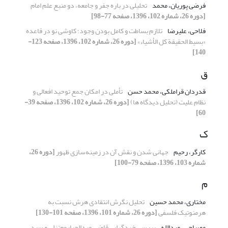
فرضی پوریان، محمد
تحلیلی در باره جفر و جامعه، دو منبع علم امام
[دوره 26، شماره 102، 1396، صفحه 77-98]
فلاحی، علیرضا
تلازم بساطت و کامل بودن وجود؛ کاوشی نو در قاعده
«بسیط الحقیقة کل الأشیاء»
[دوره 26، شماره 102، 1396، صفحه 123-
140]
ق
قدردان قراملکی، محمد حسن
تأملی در امکان جمع توحید افعالی و
نظام علیت (تحلیل دیدگاه ها)
[دوره 26، شماره 102، 1396، صفحه 39-
60]
ک
کارگر، رحیم
جهانی شدن و نقش آن در زمینه‌سازی ظهور
[دوره 26،
شماره 103، 1396، صفحه 79-100]
م
مختاری، محمد حسین
تحلیل نگرش انتقادی هرش نسبت به
هرمنوتیک فلسفی
[دوره 26، شماره 101، 1396، صفحه 101-130]
مصباحی، عبدالله
بررسی خردگرایی قاضی عبدالجبارمعتزلی و سید