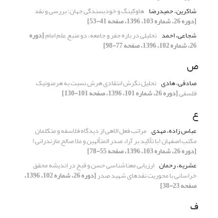
شاکرین، حمیدرضا
هاوکینگ و خودبسندگی جهان؛ بررسی و نقد
[دوره 26، شماره 103، 1396، صفحه 41-53]
شجاعی، احمد
تحلیلی در باره جفر و جامعه، دو منبع علم امام
[دوره
26، شماره 102، 1396، صفحه 77-98]
ص
صادقی، هادی
تحلیل نگرش انتقادی هرش نسبت به هرمنوتیک
فلسفی
[دوره 26، شماره 101، 1396، صفحه 101-130]
ع
عباس زاده، مهدی
مراتب فعل الاهی از دیدگاه فلاسفه و متکلمان
مکتب اصفهان (با تأکید بر آراء صدر المتألهین و ملا صالح مازندرانی)
[دوره 26، شماره 103، 1396، صفحه 55-78]
عشریه، رحمان
ارزیابی معناشناسی حسن و قبح در اندیشه محقق
خراسانی با محوریت نقدهای شهید صدر
[دوره 26، شماره 102، 1396،
صفحه 23-38]
ف