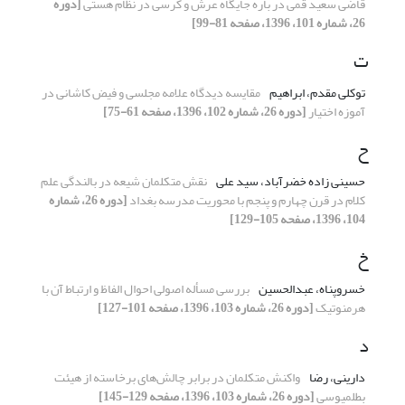
قاضی سعید قمی در باره جایگاه عرش و کرسی در نظام هستی
[دوره
26، شماره 101، 1396، صفحه 81-99]
ت
توکلی مقدم، ابراهیم
مقایسه دیدگاه علامه مجلسی و فیض کاشانی در
آموزه اختیار
[دوره 26، شماره 102، 1396، صفحه 61-75]
ح
حسینی زاده خضرآباد، سید علی
نقش متکلمان شیعه در بالندگی علم
کلام در قرن چهارم و پنجم با محوریت مدرسه بغداد
[دوره 26، شماره
104، 1396، صفحه 105-129]
خ
خسروپناه، عبدالحسین
بررسی مسأله اصولی احوال الفاظ و ارتباط آن با
هرمنوتیک
[دوره 26، شماره 103، 1396، صفحه 101-127]
د
دارینی، رضا
واکنش متکلمان در برابر چالش‌های برخاسته از هیئت
بطلمیوسی
[دوره 26، شماره 103، 1396، صفحه 129-145]