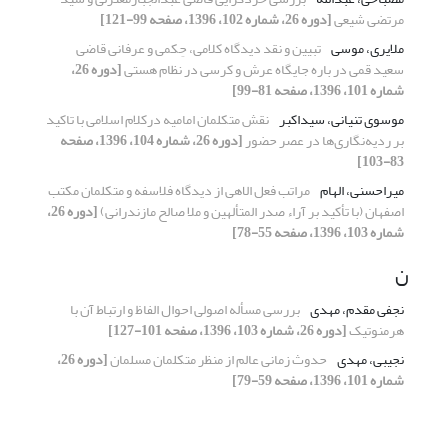
مرتضی شیعی
[دوره 26، شماره 102، 1396، صفحه 99-121]
ملایری، موسی
تبیین و نقد دیدگاه کلامی، حِکمی و عرفانی قاضی
سعید قمی در باره جایگاه عرش و کرسی در نظام هستی
[دوره 26،
شماره 101، 1396، صفحه 81-99]
موسوی تنیانی، سیداکبر
نقش متکلمان امامیه درکلام اسلامی با تاکید
بر ردیه‌نگاری‌‌ها در عصر حضور
[دوره 26، شماره 104، 1396، صفحه
83-103]
میراحسنی، الهام
مراتب فعل الاهی از دیدگاه فلاسفه و متکلمان مکتب
اصفهان (با تأکید بر آراء صدر المتألهین و ملا صالح مازندرانی)
[دوره 26،
شماره 103، 1396، صفحه 55-78]
ن
نجفی مقدم، مهدی
بررسی مسأله اصولی احوال الفاظ و ارتباط آن با
هرمنوتیک
[دوره 26، شماره 103، 1396، صفحه 101-127]
نجیبی، مهدی
حدوث زمانی عالم از منظر متکلمان مسلمان
[دوره 26،
شماره 101، 1396، صفحه 59-79]