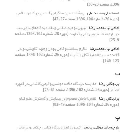
1396، صفحه 23-38]
اسماعیلی، محمد علی
روششناسی عقلگرایی فلسفی در کلام اسلامی
[دوره 26، شماره 104، 1396، صفحه 27-47]
امامی نیا، محمد رضا
تبیین توحید صفاتی و نقد دیدگاه‌های نادرست
در باره صفات ثبوتی ذاتی خداوند
[دوره 26، شماره 104، 1396، صفحه
9-25]
امامی نیا، محمدرضا
تلازم بساطت و کامل بودن وجود؛ کاوشی نو در
قاعده «بسیط الحقیقة کل الأشیاء»
[دوره 26، شماره 102، 1396، صفحه
123-140]
ب
برنجکار، رضا
مقایسه دیدگاه علامه مجلسی و فیض کاشانی در آموزه
اختیار
[دوره 26، شماره 102، 1396، صفحه 61-75]
برنجکار، رضا
نقش امامان معصوم در پیدایش و گسترش علم کلام
[دوره 26، شماره 104، 1396، صفحه 49-82]
پ
پارچه باف دولتی، محمد
تبیین و نقد دیدگاه کلامی، حِکمی و عرفانی