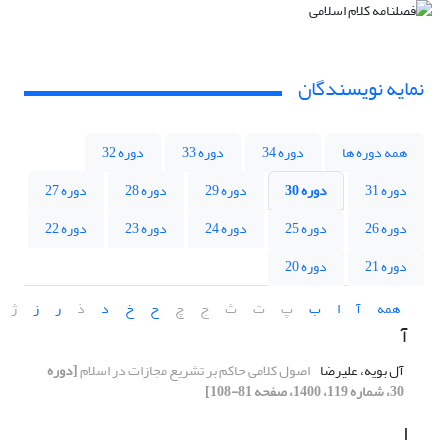
نمایه نویسندگان
همه دوره ها
دوره 34
دوره 33
دوره 32
دوره 31
دوره 30
دوره 29
دوره 28
دوره 27
دوره 26
دوره 25
دوره 24
دوره 23
دوره 22
دوره 21
دوره 20
همه
آ
ا
ب
پ
ت
ث
ج
چ
ح
خ
د
ذ
ر
ز
ژ
آ
آل بویه، علیرضا
اصول کلامی حاکم بر تشریع مجازات‌ در اسلام
[دوره
30، شماره 119، 1400، صفحه 81-108]
ا