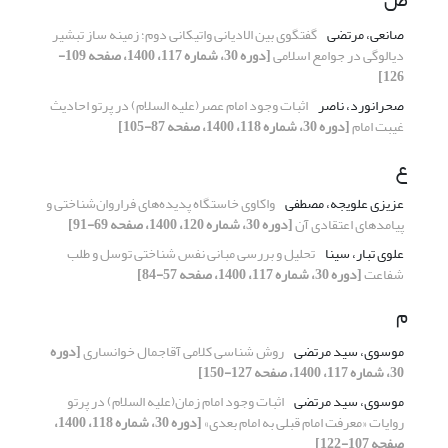
صانعی، مرتضی
گفتگوی بین الادیانی واتیکانی دوم؛ زمینه ساز تبشیر
دیالوگی در جوامع اسلامی
[دوره 30، شماره 117، 1400، صفحه 109-
126]
صحرانورد، ناصر
اثبات وجود امام عصر(علیه السلام) در پرتو احادیث
غیبت امام
[دوره 30، شماره 118، 1400، صفحه 87-105]
ع
عزیزی علویجه، مصطفی
واکاوی خاستگاه پدیده‌های فراروان‌شناختی و
پیامدهای اعتقادی آن
[دوره 30، شماره 120، 1400، صفحه 69-91]
علوی تبار، سینا
تحلیل و بررسی مبانی نفس شناختی توسل و طلب
شفاعت
[دوره 30، شماره 117، 1400، صفحه 57-84]
م
موسوی، سید مرتضی
روش شناسی کلامی آقاجمال خوانساری
[دوره
30، شماره 117، 1400، صفحه 127-150]
موسوی، سید مرتضی
اثبات وجود امام زمان(علیه السلام) در پرتو
روایات «معرفت امام قبلی به امام بعدی»
[دوره 30، شماره 118، 1400،
صفحه 107-122]