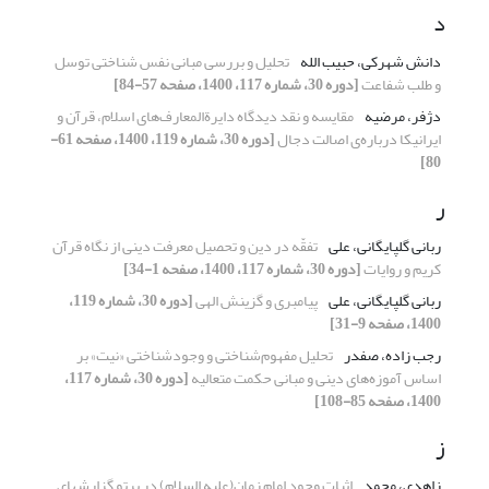
د
دانش شهرکی، حبیب الله
تحلیل و بررسی مبانی نفس شناختی توسل
و طلب شفاعت
[دوره 30، شماره 117، 1400، صفحه 57-84]
دژفر، مرضیه
مقایسه و نقد دیدگاه دایرةالمعارف‌های اسلام، قرآن و
ایرانیکا درباره‌ی اصالت دجال
[دوره 30، شماره 119، 1400، صفحه 61-
80]
ر
ربانی گلپایگانی، علی
تفقّه در دین و تحصیل معرفت دینی از نگاه قرآن
کریم و روایات
[دوره 30، شماره 117، 1400، صفحه 1-34]
ربانی گلپایگانی، علی
پیامبری و گزینش الهی
[دوره 30، شماره 119،
1400، صفحه 9-31]
رجب زاده، صفدر
تحلیل مفهوم‌شناختی و وجودشناختی «نیت» بر
اساس آموزه‌های دینی و مبانی حکمت متعالیه
[دوره 30، شماره 117،
1400، صفحه 85-108]
ز
زاهدی، محمد
اثبات وجود امام زمان(علیه السلام) در پرتو گزارش‎های