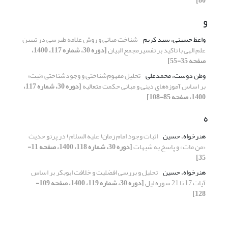
80]
و
واعظ حسینی، سید کریم
شناخت مبانی و روش علامه طبرسی در تبیین
علم الهی با تاکید بر تفسیرمجمع البیان
[دوره 30، شماره 117، 1400،
صفحه 35-55]
وطن دوست، محمدعلی
تحلیل مفهوم‌شناختی و وجودشناختی «نیت»
بر اساس آموزه‌های دینی و مبانی حکمت متعالیه
[دوره 30، شماره 117،
1400، صفحه 85-108]
ه
هنرخواه، حسین
اثبات وجود امام زمان( علیه السلام) در پرتو حدیث
«من مات» و پاسخ به شبهات
[دوره 30، شماره 118، 1400، صفحه 11-
35]
هنرخواه، حسین
تحلیل و بررسی افضلیت و خلافت ابوبکر بر اساس
آیات 17 تا 21 سوره لیل
[دوره 30، شماره 119، 1400، صفحه 109-
128]