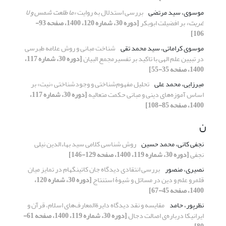
موسوی، سید مرتضی
بررسی استدلال به روایت
«ما طلعت شمس و لا
غربت»
بر افضیلت ابوبکر
[دوره 30، شماره 120، 1400، صفحه 93-
106]
موسوی کراماتی، سید محمد تقی
شناخت مبانی و روش علامه طبرسی
در تبیین علم الهی با تاکید بر تفسیرمجمع البیان
[دوره 30، شماره 117،
1400، صفحه 35-55]
میرزایی، محمد علی
تحلیل مفهوم‌شناختی و وجودشناختی «نیت» بر
اساس آموزه‌های دینی و مبانی حکمت متعالیه
[دوره 30، شماره 117،
1400، صفحه 85-108]
ن
نجفی کانی، محمد حسین
روش شناسی کلامی سید بهاءالدین نیلی
نجفی
[دوره 30، شماره 119، 1400، صفحه 129-146]
نصیری، منصور
بررسی انتقادی دیدگاه جان کاتینگهام در تمایز میان
قلمرو علم و دین در مسائل و شیوۀ استنتاج
[دوره 30، شماره 120،
1400، صفحه 45-67]
نظرپور، حامد
مقایسه و نقد دیدگاه دایرةالمعارف‌های اسلام، قرآن و
ایرانیکا درباره‌ی اصالت دجال
[دوره 30، شماره 119، 1400، صفحه 61-