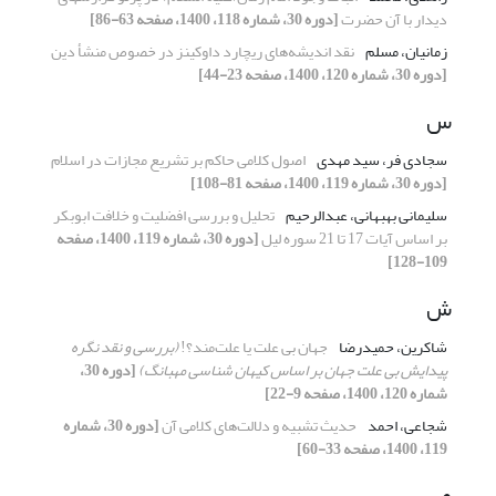
دیدار با آن حضرت
[دوره 30، شماره 118، 1400، صفحه 63-86]
زمانیان، مسلم
نقد اندیشه‌های ریچارد داوکینز در خصوص منشأ دین
[دوره 30، شماره 120، 1400، صفحه 23-44]
س
سجادی فر، سید مهدی
اصول کلامی حاکم بر تشریع مجازات‌ در اسلام
[دوره 30، شماره 119، 1400، صفحه 81-108]
سلیمانی بهبهانی، عبدالرحیم
تحلیل و بررسی افضلیت و خلافت ابوبکر
بر اساس آیات 17 تا 21 سوره لیل
[دوره 30، شماره 119، 1400، صفحه
109-128]
ش
شاکرین، حمیدرضا
جهان بی علت یا علت‌مند؟!
(بررسی و نقد نگره
پیدایش بی ‎علت جهان بر اساس کیهان‎ شناسی مه‎بانگ)
[دوره 30،
شماره 120، 1400، صفحه 9-22]
شجاعی، احمد
حدیث تشبیه و دلالت‌های کلامی آن
[دوره 30، شماره
119، 1400، صفحه 33-60]
ص