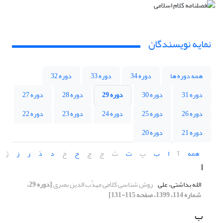
نمایه نویسندگان
همه دوره ها
دوره 34
دوره 33
دوره 32
دوره 31
دوره 30
دوره 29
دوره 28
دوره 27
دوره 26
دوره 25
دوره 24
دوره 23
دوره 22
دوره 21
دوره 20
همه
آ
ا
ب
پ
ت
ث
ج
چ
ح
خ
د
ذ
ر
ز
ژ
ا
الله بداشتی، علی
روش شناسی کلامی مهذّب الدین بصری
[دوره 29،
شماره 114، 1399، صفحه 115-131]
ب