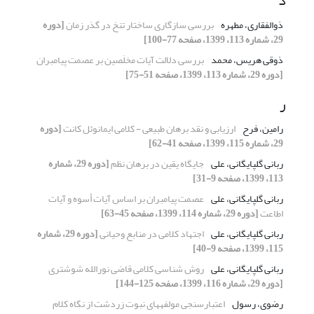
ذ
ذوالفقاری، مطهره
بررسی سازگاری ساختار تنخ در گذر زمان
[دوره
29، شماره 113، 1399، صفحه 77-100]
ذوقی هریس، محمد
بررسی دلالت آیات مخلَصین بر عصمت پیامبران
[دوره 29، شماره 113، 1399، صفحه 51-75]
ر
رامین، فرح
ارزیابی و نقد برهان طبیعی - کلامی ایمانوئل کانت
[دوره
29، شماره 115، 1399، صفحه 41-62]
ربانی گلپایگانی، علی
جایگاه یقین در برهان نظم
[دوره 29، شماره
113، 1399، صفحه 9-31]
ربانی گلپایگانی، علی
عصمت پیامبران بر اساس آیات أسوه و آیات
اطاعت
[دوره 29، شماره 114، 1399، صفحه 45-63]
ربانی گلپایگانی، علی
اجتهاد کلامی در منابع وحیانی
[دوره 29، شماره
115، 1399، صفحه 9-40]
ربانی گلپایگانی، علی
روش شناسی کلامی قاضی نورالله شوشتری
[دوره 29، شماره 116، 1399، صفحه 125-144]
رضوی، رسول
اعتبارسنجی مولفه‏های نبوت زردشت از نگاه کلام