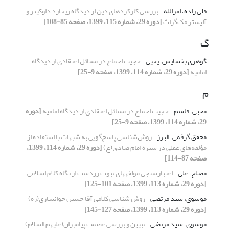
قلی زاده، امرالله
بررسی کارکردهای دین از دیدگاه ریچارد داوکینز و
آلیستر مک‌گراث
[دوره 29، شماره 115، 1399، صفحه 85-108]
گ
گوهری بخشایش، یحیی
حجیت اجماع در مسائل اعتقادی از دیدگاه
امامیه
[دوره 29، شماره 114، 1399، صفحه 9-25]
م
محبی، قاسم
حجیت اجماع در مسائل اعتقادی از دیدگاه امامیه
[دوره
29، شماره 114، 1399، صفحه 9-25]
محقق گرفمی، البرز
روش‌شناسی پاسخ‌گویی به شبهات با استفاده از
مؤلفه‌های عقلی در سیره امام صادق(ع)
[دوره 29، شماره 114، 1399،
صفحه 87-114]
مصلح، علی
اعتبارسنجی مولفه‏های نبوت زردشت از نگاه کلام اسلامی
[دوره 29، شماره 113، 1399، صفحه 101-125]
موسوی، سید مرتضی
روش شناسی کلامی آقا حسین خوانساری(ره)
[دوره 29، شماره 113، 1399، صفحه 127-145]
موسوی، سید مرتضی
تبیین و بررسی عصمت پیامبران(علیهم السلام)