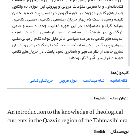
کتابخانه‌ای، و با معرفی مقوّمات درونی و بیرونی این حوزه، به واکاوی
جریان‌های کلامی موجود در ‌حوزه قزوین طهماسبی پرداخته و به این
نتیجه رسیده است که چهار جریان «فلسفی ـ کلامی»، «فقهی ـ کلامی»،
«میانه گرا» و «متصوّفه» در این حوزه فعالیت جدی داشته و ضمن
اثرگذاری در فرهنگ و سیاست عصر طهماسبی ـ که در تقرّب
اندیشه‌های کلامی به عرصه سیاسی، تأثّر قابل توجّه کلام از مبانی فقهی
و روایی، پررنگ تر شدن مباحث امامت خاصّه با رویکرد برائتی و یکسان
سازی جامعه از نظر مذهبی و شعائری نمود یافت ـ در جریان‌های کلامی
‌حوزه اصفهان نیز تأثیر گذار بوده‌اند.
کلیدواژه‌ها
کلام امامیه
شاه طهماسب
حوزه قزوین
جریانهای کلامی
عنوان مقاله
English
An introduction to the knowledge of theological
currents in the Qazvin region of the Tahmasibi era
نویسندگان
English