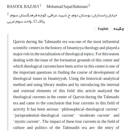
1
2
RASOOL RAZAVI
Mohamad Sajad Rahmani
2
خیابان پاسداران، بوستان دوم، خ شهید عراقی، کوچه فرهنگستان سوم،
پلاک 11، واحد سوم غربی
چکیده
English
Qazvin during the Tahmasibi era was one of the most influential
scientific centers in the history of Imamiyya theology and played a
major role in the socialization of theological topics. For this reason,
dealing with the issue of the formation grounds of this center and
which theological currents have been active in this center is one of
the important questions in finding the course of development of
theological issues in Imamiyyah. Using the historical-analytical
method and using library studies, and by introducing the internal
and external elements of this field, this article analyzed the
theological currents in the center of Qazvin during the Tahmasbi
era and came to the conclusion that four currents in this field of
activity It has been serious: "philosophical-theological current",
"jurisprudential-theological current", "moderate current" and
"mystic current". The impact of these four currents in the field of
culture and politics of the Tahmasibi era are: the entry of