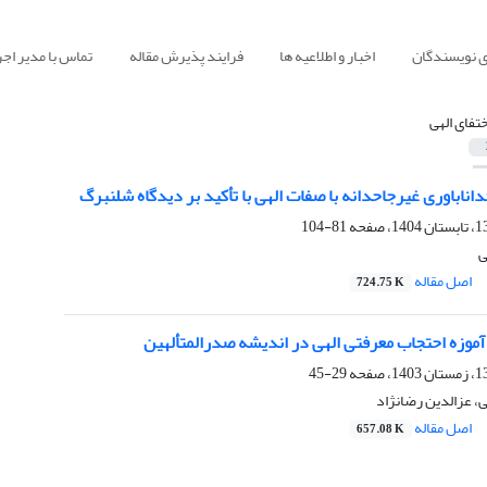
ی نویسندگان
اخبار و اطلاعیه ها
فرایند پذیرش مقاله
تماس با مدیر اجر
ختفای الهی
اباوری غیرجاحدانه با صفات الهی با تأکید بر دیدگاه شلنبرگ
81-104
ی
اصل مقاله
724.75 K
آموزه احتجاب معرفتی الهی در اندیشه صدرالمتألهین
29-45
، عزالدین رضانژاد
اصل مقاله
657.08 K