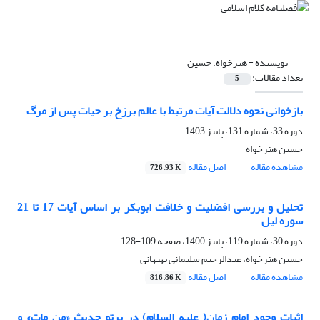
نویسنده =
هنرخواه، حسین
تعداد مقالات:
5
بازخوانی نحوه دلالت آیات مرتبط با عالم برزخ بر حیات پس از مرگ
دوره 33، شماره 131، پاییز 1403
حسین هنرخواه
مشاهده مقاله
اصل مقاله
726.93 K
تحلیل و بررسی افضلیت و خلافت ابوبکر بر اساس آیات 17 تا 21
سوره لیل
دوره 30، شماره 119، پاییز 1400، صفحه
109-128
حسین هنرخواه، عبدالرحیم سلیمانی بهبهانی
مشاهده مقاله
اصل مقاله
816.86 K
اثبات وجود امام زمان( علیه السلام) در پرتو حدیث «من مات» و