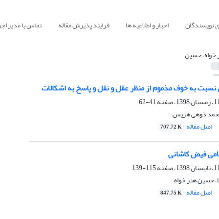
ی نویسندگان
اخبار و اطلاعیه ها
فرایند پذیرش مقاله
تماس با مدیر اجر
 خواه، حسین
نسبت به خوف مذموم از منظر عقل و نقل و پاسخ به اشکالات
41-62
محمد ذوهی هریس
اصل مقاله
707.72 K
می فیض کاشانی
115-139
ا، حسین هنر خواه
اصل مقاله
847.75 K