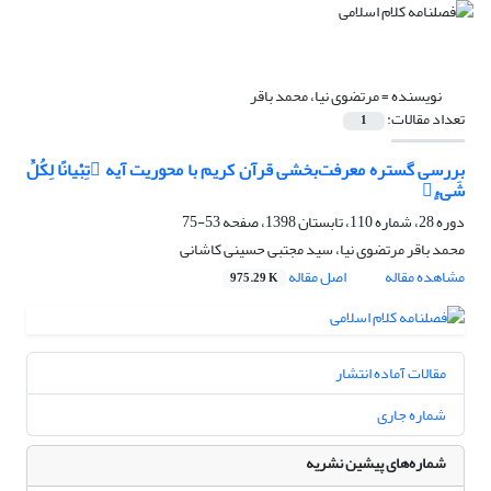
نویسنده =
مرتضوی نیا، محمد باقر
تعداد مقالات:
1
بررسی گستره معرفت‌بخشی قرآن کریم با محوریت آیه تِبْیانًا لِکُلِّ
شَیءٍ
دوره 28، شماره 110، تابستان 1398، صفحه
53-75
محمد باقر مرتضوی نیا، سید مجتبی حسینی کاشانی
مشاهده مقاله
اصل مقاله
975.29 K
مقالات آماده انتشار
شماره جاری
شماره‌های پیشین نشریه