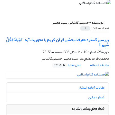
نویسنده =
حسینی کاشانی، سید مجتبی
تعداد مقالات:
1
بررسی گستره معرفت‌بخشی قرآن کریم با محوریت آیه تِبْیانًا لِکُلِّ
شَیءٍ
دوره 28، شماره 110، تابستان 1398، صفحه
53-75
محمد باقر مرتضوی نیا، سید مجتبی حسینی کاشانی
مشاهده مقاله
اصل مقاله
975.29 K
مقالات آماده انتشار
شماره جاری
شماره‌های پیشین نشریه