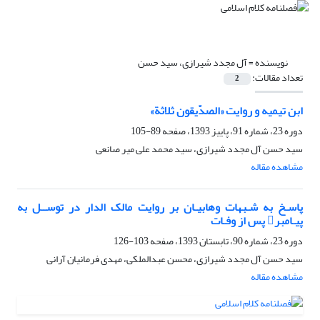
نویسنده =
آل مجدد شیرازی، سید حسن
تعداد مقالات:
2
ابن تیمیه و روایت «الصدّیقون ثلاثة»
دوره 23، شماره 91، پاییز 1393، صفحه
89-105
سید حسن آل مجدد شیرازی، سید محمد علی میر صانعی
مشاهده مقاله
پاسـخ به شـبهات وهابیـان بر روایت مالک الدار در توســل به
پیـامبر پس از وفـات
دوره 23، شماره 90، تابستان 1393، صفحه
103-126
سید حسن آل مجدد شیرازی، محسن عبدالملکی، مهدی فرمانیان آرانی
مشاهده مقاله