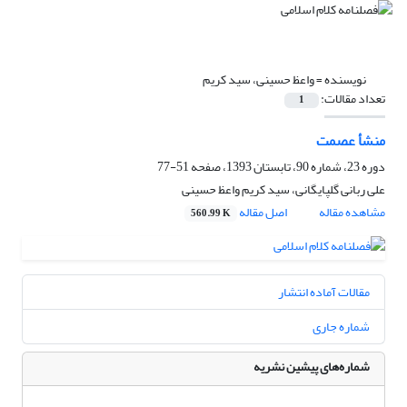
نویسنده =
واعظ حسینی، سید کریم
تعداد مقالات:
1
منشأ عصمت
دوره 23، شماره 90، تابستان 1393، صفحه
51-77
علی ربانی گلپایگانی، سید کریم واعظ حسینی
مشاهده مقاله
اصل مقاله
560.99 K
مقالات آماده انتشار
شماره جاری
شماره‌های پیشین نشریه