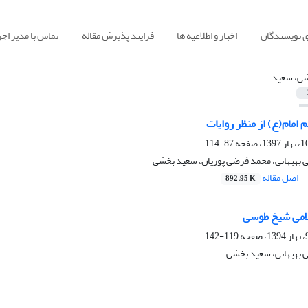
ی نویسندگان
اخبار و اطلاعیه ها
فرایند پذیرش مقاله
تماس با مدیر اجر
ی، سعید
 امام(ع) از منظر روایات
87-114
ی بهبهانی، محمد فرضی پوریان، سعید بخشی
اصل مقاله
892.95 K
امی شیخ طوسی
119-142
ی بهبهانی، سعید بخشی