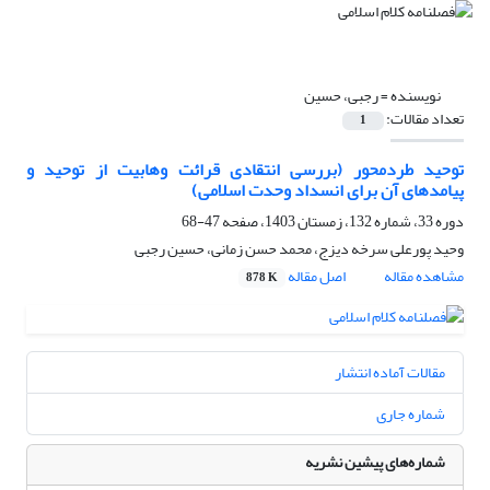
نویسنده =
رجبی، حسین
تعداد مقالات:
1
توحید طردمحور (بررسی انتقادی قرائت وهابیت از توحید و
پیامدهای آن برای انسداد وحدت اسلامی)
دوره 33، شماره 132، زمستان 1403، صفحه
47-68
وحید پورعلی سرخه دیزج، محمد حسن زمانی، حسین رجبی
مشاهده مقاله
اصل مقاله
878 K
مقالات آماده انتشار
شماره جاری
شماره‌های پیشین نشریه