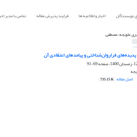
ی نویسندگان
اخبار و اطلاعیه ها
فرایند پذیرش مقاله
تماس با مدیر اجر
زی علویجه، مصطفی
پدیده‌های فراروان‌شناختی و پیامدهای اعتقادی آن
69-91
یجه
اصل مقاله
735.15 K