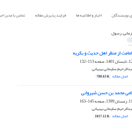
ی نویسندگان
اخبار و اطلاعیه ها
فرایند پذیرش مقاله
تماس با مدیر اجر
زمانی، رسول
مامت از منظر اهل حدیث و بکریه
113-132
دالرحیم سلیمانی بهبهانی
اصل مقاله
788.63 K
می محمد بن حسن شیروانی
145-163
دالرحیم سلیمانی بهبهانی
اصل مقاله
1017.12 K