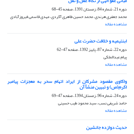
مبانی عفو الهی از نگاه عقل و نقل
دوره 21، شماره 84، زمستان 1391، صفحه
45-68
محمد جعفری هرندی، محمد حسین طاهری آکردی، مهدی قاسمی فیروزآبادی
مشاهده مقاله
ابن‏تیمیه و خلافت حضرت علی
دوره 22، شماره 87، پاییز 1392، صفحه
47-62
پیام عبدالملکی
مشاهده مقاله
واکاوی مقصود مشرکان از ایراد اتهام سحر به معجزات پیامبر
اکرم(ص) و تبیین منشأ آن
دوره 24، شماره 96، زمستان 1394، صفحه
47-69
حامد شریفی نسب، سید محمود طیب حسینی
مشاهده مقاله
حدیث دوازده جانشین