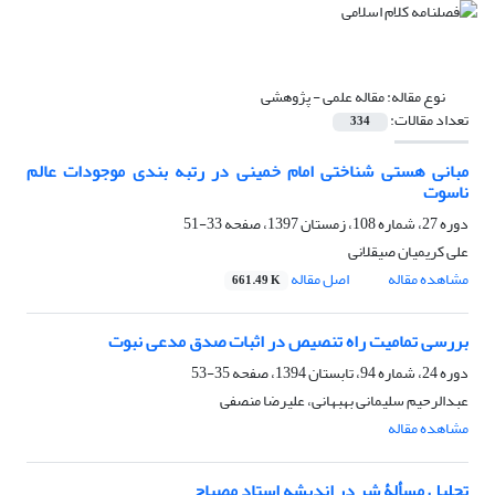
نوع مقاله:
مقاله علمی - پژوهشی
تعداد مقالات:
334
مبانی هستی شناختی امام خمینی در رتبه بندی موجودات عالم
ناسوت
دوره 27، شماره 108، زمستان 1397، صفحه
33-51
علی کریمیان صیقلانی
مشاهده مقاله
اصل مقاله
661.49 K
بررسی تمامیت راه تنصیص در اثبات صدق مدعی نبوت
دوره 24، شماره 94، تابستان 1394، صفحه
35-53
عبدالرحیم سلیمانی بهبهانی، علیرضا منصفی
مشاهده مقاله
تحلیل مسألۀ شر در اندیشه استاد مصباح