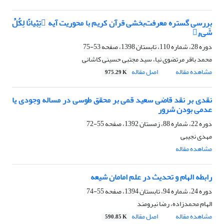
بررسی گستره معرفت‌بخشی قرآن کریم با محوریت آیه تِبْیانًا لِکُلِّ
شَیءٍ
دوره 28، شماره 110، تابستان 1398، صفحه
53-75
محمد باقر مرتضوی نیا، سید مجتبی حسینی کاشانی
مشاهده مقاله
اصل مقاله
975.29 K
نقدی بر نقد قاضی سعید قمی بر محقق طوسی در مساله وجودی یا
عدمی بودن شرور
دوره 22، شماره 88، زمستان 1392، صفحه
55-72
مهدی نجیبی
مشاهده مقاله
رابطه الهام و تحدیث در علم امامان شیعه
دوره 24، شماره 94، تابستان 1394، صفحه
55-74
الهام محمدزاده، رضا نیرومند
مشاهده مقاله
اصل مقاله
590.85 K