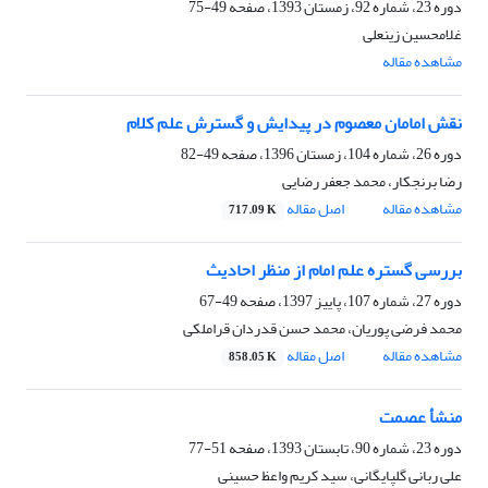
دوره 23، شماره 92، زمستان 1393، صفحه
49-75
غلامحسین زینعلی
مشاهده مقاله
نقش امامان معصوم در پیدایش و گسترش علم کلام
دوره 26، شماره 104، زمستان 1396، صفحه
49-82
رضا برنجکار، محمد جعفر رضایی
مشاهده مقاله
اصل مقاله
717.09 K
بررسی گستره علم امام از منظر احادیث
دوره 27، شماره 107، پاییز 1397، صفحه
49-67
محمد فرضی پوریان، محمد حسن قدردان قراملکی
مشاهده مقاله
اصل مقاله
858.05 K
منشأ عصمت
دوره 23، شماره 90، تابستان 1393، صفحه
51-77
علی ربانی گلپایگانی، سید کریم واعظ حسینی